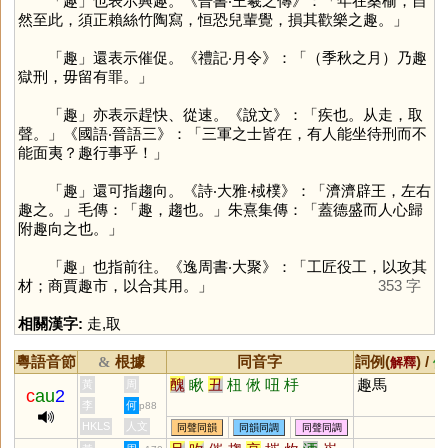
「
趣
」也表示興趣。《晉書‧王羲之傳》：「年在桑榆，自
然至此，須正賴絲竹陶寫，恒恐兒輩覺，損其歡樂之趣。」
「
趣
」還表示催促。《禮記‧月令》：「（季秋之月）乃趣
獄刑，毋留有罪。」
「
趣
」亦表示趕快、從速。《說文》：「疾也。从走，取
聲。」《國語‧晉語三》：「三軍之士皆在，有人能坐待刑而不
能面夷？趣行事乎！」
「
趣
」還可指趨向。《詩‧大雅‧棫樸》：「濟濟辟王，左右
趣之。」毛傳：「趣，趨也。」朱熹集傳：「蓋德盛而人心歸
附趣向之也。」
「
趣
」也指前往。《逸周書‧大聚》：「工匠役工，以攻其
材；商賈趣市，以合其用。」
353 字
相關漢字:
走
,
取
粵語音節
根據
同音字
詞例(
) /
&
解釋
備
醜
瞅
丑
杻
偢
吜
杽
趣馬
黃
周
c
au
2
李
何
p88
HKLS
人文
同聲同韻
同韻同調
同聲同調