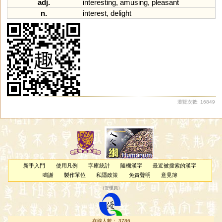
adj.
interesting
,
amusing
,
pleasant
n.
interest
,
delight
瀏覽次數: 16849
新手入門
使用凡例
字庫統計
隨機漢字
最近被搜索的漢字
鳴謝
製作單位
私隱政策
免責聲明
意見簿
（
管理員
）
在線人數： 3786