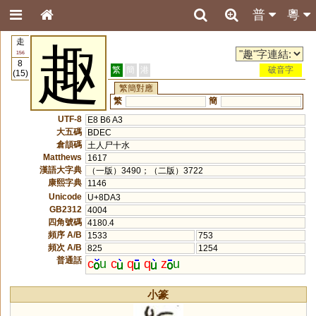
普
粵
走
趣
156
8
繁
簡
港
破音字
(15)
繁簡對應
繁
簡
UTF-8
E8 B6 A3
大五碼
BDEC
倉頡碼
土人尸十水
Matthews
1617
漢語大字典
（一版）3490；（二版）3722
康熙字典
1146
Unicode
U+8DA3
GB2312
4004
四角號碼
4180.4
頻序 A/B
1533
753
頻次 A/B
825
1254
普通話
c
u
c
q
q
z
u
小篆