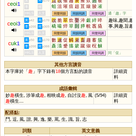
且
吹
催
趨
衰
摧
炊
洒
崔
黃
周
p170
c
eoi
1
蛆
沮
璀
疽
趄
苴
縗
脧
凗
李
何
幮
漼
砠
鏙
貙
磪
榱
墔
趍
HKLS
人文
通「趨」字
同聲同韻
同韻同調
同聲同調
嗺
吹
脆
翠
炊
娶
淬
覷
綷
啐
趣味,趣聞,趣
黃
周
p42
p170
c
eoi
3
橇
嘬
焠
箤
刞
膵
帨
竁
膬
事,興趣,旨趣,
李
何
p200
p305
脺
毳
倅
志趣
HKLS
人文
同聲同韻
同韻同調
同聲同調
數
速
促
觸
束
畜
趨
蓄
簇
黃
周
p50
p170
c
uk
1
矗
滀
蹙
搐
簌
蹴
俶
柷
觫
李
何
p200
p366
涑
諔
齪
亍
踧
拺
樕
蔌
餗
HKLS
人文
同「
促
」
同聲同韻
同韻同調
同聲同調
瘯
斶
顣
齱
擉
欶
欻
鼀
蔟
埱
娕
孎
珿
苖
藗
趥
踀
踓
其他方言讀音
鋉
箹
鄐
歜
娖
敊
慉
憱
本字庫於「
趣
」字下錄有
18
個方言點的讀音
詳細資
料
成語彙輯
妙
趣
橫生, 涉筆成
趣
, 相映成
趣
, 自討沒
趣
, 風
(5/94)
詳細資
趣
橫生…
料
配搭點:
鬥
,
逗
,
風
,
諧
,
興
,
逸
,
樂
,
罵
,
生
,
識
,
旨
,
志
詞類
英文意義