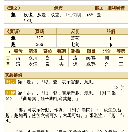
《說文》
解釋
部居
相關異體
趣
疾也。从走，取聲。
〔七句切〕
(35
走
/ 29)
《廣韻》
頁碼
反切
註解
趣
327
蒼苟
趣
366
七句
聲母
清濁
部位
聲調
韻攝
韻目
開合
等第
中
古
清
次清
齒
上
流
侯
/
厚
開
一
音
清
次清
齒
去
遇
虞
/
遇
合
三
形義通解
略說:
從「
走
」，「
取
」聲，表示旨趣、意思。
18 字
詳解:
從「
走
」，「
取
」聲，表示旨趣、意思。《列子‧湯
問》：「曲每奏，鍾子期輒窮其趣。」
「
趣
」可表示行動、作為。《列子‧湯問》：「汝先觀吾
趣，趣如吾，然後六轡可持，六馬可御。」張湛注：「趣，行
也。」