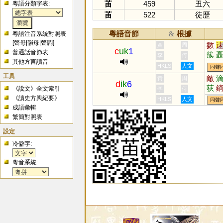
苖
459
丑六
粵語分類字表:
苖
522
徒歷
粵語音節
根據
&
粵語注音系統對照表
[
聲母
|
韻母
|
聲調
]
數
黃
周
c
uk
1
普通話音節表
簇
李
何
其他方言讀音
觫
HKLS
人文
同聲
蔌
工具
敵
黃
周
樕
d
ik
6
荻
《說文》全文索引
李
何
踓
魡
《讀史方輿紀要》
HKLS
人文
同聲
成語彙輯
繁簡對照表
設定
冷僻字:
粵音系統: