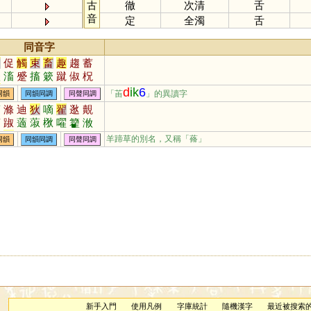
古
徹
次清
舌
音
定
全濁
舌
同音字
速
促
觸
束
畜
趣
趨
蓄
矗
滀
蹙
搐
簌
蹴
俶
柷
涑
諔
齪
亍
踧
鼀
憱
蔟
d
ik
6
「苖
」的異讀字
同韻
同韻同調
同聲同調
餗
瘯
斶
顣
齱
擉
欶
欻
滴
滌
迪
狄
嘀
翟
逖
覿
拺
埱
娕
孎
珿
藗
趥
踀
鏑
踧
藡
蔋
梑
嚁
籊
浟
鋉
箹
鄐
歜
娖
敊
慉
鍉
儥
鸐
渧
羊蹄草的別名，又稱「蓨」
同韻
同韻同調
同聲同調
新手入門
使用凡例
字庫統計
隨機漢字
最近被搜索