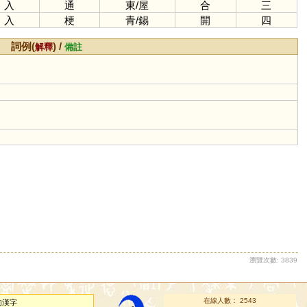
入
通
東
/
屋
合
三
入
梗
青
/
錫
開
四
詞例(
) /
解釋
備註
瀏覽次數: 3839
在線人數： 2543
的漢字