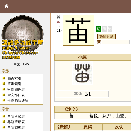
艸
苖
140
5
繁
簡
港
(11)
繁簡對應
繁
小篆
中文
ENG
字形
部首索引
筆畫索引
甲骨部件表
字例:
1/1
金文部件表
形義源流通解
字音
《說文》
苖
蓨也。从艸，由聲。
粵語音節表
粵語聲母表
《廣韻》
頁碼
反切
粵語韻母表