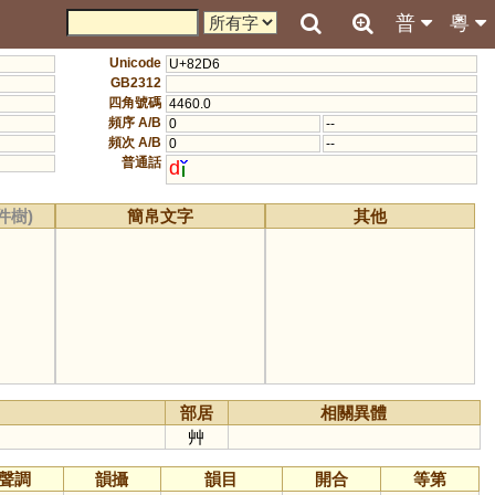
普
粵
Unicode
U+82D6
GB2312
四角號碼
4460.0
頻序 A/B
0
--
頻次 A/B
0
--
普通話
d
件樹)
簡帛文字
其他
部居
相關異體
艸
聲調
韻攝
韻目
開合
等第