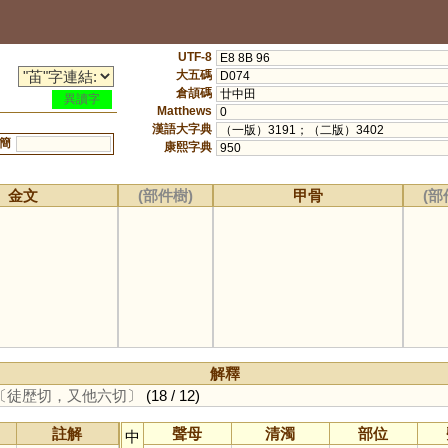
UTF-8
E8 8B 96
大五碼
D074
倉頡碼
廿中田
異讀字
Matthews
0
漢語大字典
（一版）3191；（二版）3402
簡
康熙字典
950
金文
(部件樹)
甲骨
(部
解釋
〔徒歴切，又他六切〕
(18 / 12)
註解
聲母
清濁
部位
中