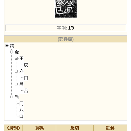
字例:
1/9
(部件樹)
鋿
金
王
戉
亼
口
呂
吕
尚
冂
八
口
《廣韻》
頁碼
反切
註解