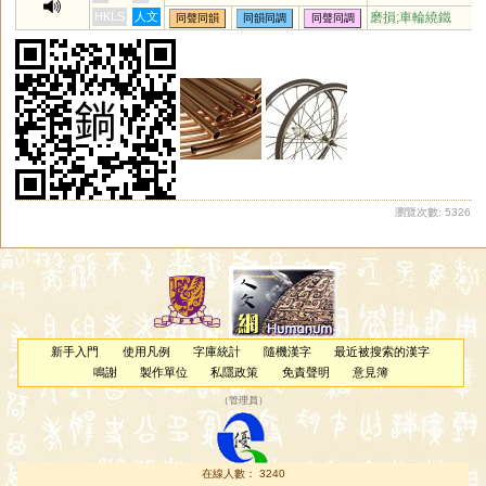
HKLS
人文
磨損;車輪繞鐵
同聲同韻
同韻同調
同聲同調
瀏覽次數: 5326
新手入門
使用凡例
字庫統計
隨機漢字
最近被搜索的漢字
鳴謝
製作單位
私隱政策
免責聲明
意見簿
（
管理員
）
在線人數： 3240