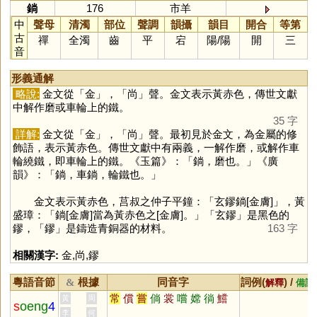
鋿
176
市羊
中
聲母
清濁
部位
聲調
韻攝
韻目
開合
等第
古
禪
全濁
齒
平
宕
陽
/
陽
開
三
音
形義通解
略說:
金文從「
金
」，「
尚
」聲。金文表示黃赤色，傳世文獻
中解作磨或車輪上的鐵。
35 字
詳解:
金文從「
金
」，「
尚
」聲。最初見於金文，為金屬的修
飾語，表示黃赤色。傳世文獻中有兩義，一解作磨，或解作車
輪繞鐵，即車輪上的鐵。《玉篇》：「鋿，磨也。」《廣
韻》：「鋿，車鋿，輪鐵也。」
金文表示黃赤色，莒叔之仲子平鐘：「玄鏐鋿[金膚]」，黃
盛璋：「鋿[金膚]當為黃赤色之[金膚]。」「玄鏐」是黑色的
鏐，「
鏐
」是鑄造青銅器的材料。
163 字
相關漢字:
金
,
尚
,
鏐
粵語音節
根據
同音字
詞例(
) /
&
解釋
備註
常
償
嘗
倘
裳
嚐
嫦
徜
鱨
黃
周
s
oeng
4
李
何