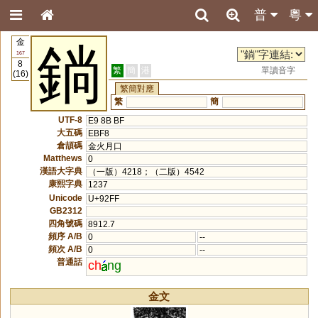
普
粵
金
鋿
167
8
繁
簡
港
單讀音字
(16)
繁簡對應
繁
簡
UTF-8
E9 8B BF
大五碼
EBF8
倉頡碼
金火月口
Matthews
0
漢語大字典
（一版）4218；（二版）4542
康熙字典
1237
Unicode
U+92FF
GB2312
四角號碼
8912.7
頻序 A/B
0
--
頻次 A/B
0
--
普通話
ch
ng
金文