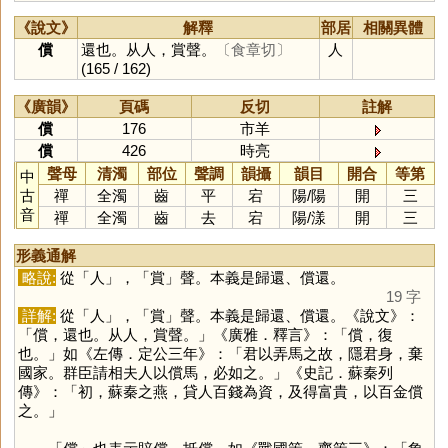
《說文》
解釋
部居
相關異體
償
還也。从人，賞聲。
〔食章切〕
人
(165 / 162)
《廣韻》
頁碼
反切
註解
償
176
市羊
償
426
時亮
聲母
清濁
部位
聲調
韻攝
韻目
開合
等第
中
古
禪
全濁
齒
平
宕
陽
/
陽
開
三
音
禪
全濁
齒
去
宕
陽
/
漾
開
三
形義通解
略說:
從「
人
」，「
賞
」聲。本義是歸還、償還。
19 字
詳解:
從「
人
」，「
賞
」聲。本義是歸還、償還。《說文》：
「償，還也。从人，賞聲。」《廣雅．釋言》：「償，復
也。」如《左傳．定公三年》：「君以弄馬之故，隱君身，棄
國家。群臣請相夫人以償馬，必如之。」《史記．蘇秦列
傳》：「初，蘇秦之燕，貸人百錢為資，及得富貴，以百金償
之。」