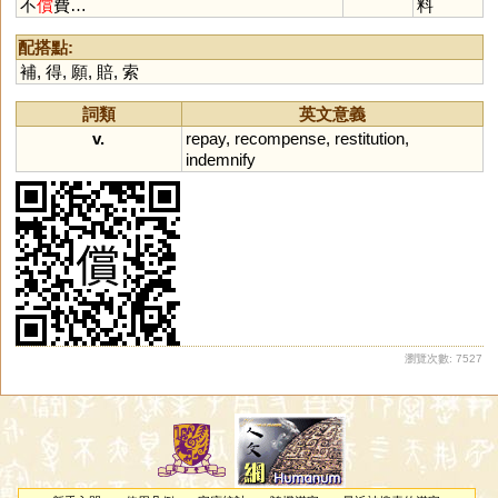
不
償
費…
料
配搭點:
補
,
得
,
願
,
賠
,
索
詞類
英文意義
v.
repay
,
recompense
,
restitution
,
indemnify
瀏覽次數: 7527