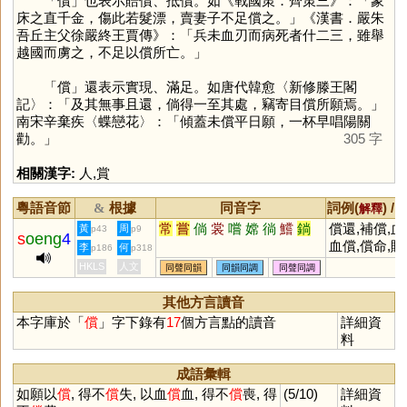
「
償
」也表示賠償、抵償。如《戰國策．齊策三》：「象
床之直千金，傷此若髮漂，賣妻子不足償之。」《漢書．嚴朱
吾丘主父徐嚴終王賈傳》：「兵未血刃而病死者什二三，雖舉
越國而虜之，不足以償所亡。」
「
償
」還表示實現、滿足。如唐代韓愈〈新修滕王閣
記〉：「及其無事且還，倘得一至其處，竊寄目償所願焉。」
南宋辛棄疾〈蝶戀花〉：「傾蓋未償平日願，一杯早唱陽關
勸。」
305 字
相關漢字:
人
,
賞
粵語音節
根據
同音字
詞例(
) /
&
解釋
常
嘗
倘
裳
嚐
嫦
徜
鱨
鋿
償還,補償,血
黃
周
p43
p9
s
oeng
4
血償,償命,賠
李
何
p186
p318
償,抵償,索償
HKLS
人文
同聲同韻
同韻同調
同聲同調
無償契約,得
所願,得不償失
其他方言讀音
如願以償
本字庫於「
償
」字下錄有
17
個方言點的讀音
詳細資
料
成語彙輯
如願以
償
, 得不
償
失, 以血
償
血, 得不
償
喪, 得
(5/10)
詳細資