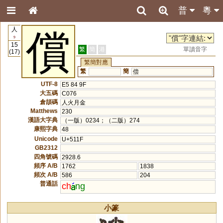
普
粵
人
償
9
15
繁
簡
港
單讀音字
(17)
繁簡對應
繁
簡
偿
UTF-8
E5 84 9F
大五碼
C076
倉頡碼
人火月金
Matthews
230
漢語大字典
（一版）0234；（二版）274
康熙字典
48
Unicode
U+511F
GB2312
四角號碼
2928.6
頻序 A/B
1762
1838
頻次 A/B
586
204
普通話
ch
ng
小篆