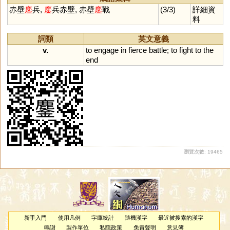
赤壁
鏖
兵,
鏖
兵赤壁, 赤壁
鏖
戰
(3/3)
詳細資
料
詞類
英文意義
v.
to
engage
in
fierce
battle
;
to
fight
to
the
end
瀏覽次數: 19465
新手入門
使用凡例
字庫統計
隨機漢字
最近被搜索的漢字
鳴謝
製作單位
私隱政策
免責聲明
意見簿