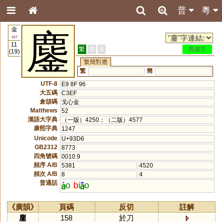
普
粵
金
鏖
167
11
繁
簡
港
異讀字
(19)
繁簡對應
繁
簡
UTF-8
E9 8F 96
大五碼
C3EF
倉頡碼
戈心金
Matthews
52
漢語大字典
（一版）4250；（二版）4577
康熙字典
1247
Unicode
U+93D6
GB2312
8773
四角號碼
0010.9
頻序 A/B
5381
4520
頻次 A/B
8
4
普通話
o
b
i
o
《廣韻》
頁碼
反切
註解
鏖
158
於刀