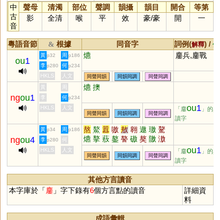
中
聲母
清濁
部位
聲調
韻攝
韻目
開合
等第
古
影
全清
喉
平
效
豪
/
豪
開
一
音
粵語音節
根據
同音字
詞例(
) /
&
解釋
備
爊
鏖兵,鏖戰
黃
周
p32
p186
ou
1
李
何
p280
p234
HKLS
人文
同聲同韻
同韻同調
同聲同調
爊
擙
黃
周
ng
ou
1
李
何
p234
ou
1
HKLS
人文
「鏖
」的異
同聲同韻
同韻同調
同聲同調
讀字
熬
鰲
囂
嗷
敖
翱
遨
璈
驁
黃
周
p34
p186
爊
摮
蔜
鏊
謷
磝
獒
隞
滶
ng
ou
4
李
何
p280
鼇
螯
聱
廒
ou
1
HKLS
人文
「鏖
」的異
同聲同韻
同韻同調
同聲同調
讀字
其他方言讀音
本字庫於「
鏖
」字下錄有
6
個方言點的讀音
詳細資
料
成語彙輯