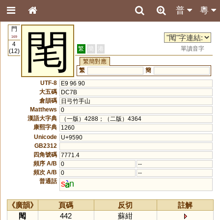
普
粵
門
閐
169
4
繁
簡
港
單讀音字
(12)
繁簡對應
繁
簡
UTF-8
E9 96 90
大五碼
DC7B
倉頡碼
日弓竹手山
Matthews
0
漢語大字典
（一版）4288；（二版）4364
康熙字典
1260
Unicode
U+9590
GB2312
四角號碼
7771.4
頻序 A/B
0
--
頻次 A/B
0
--
普通話
s
n
《廣韻》
頁碼
反切
註解
閐
442
蘇紺