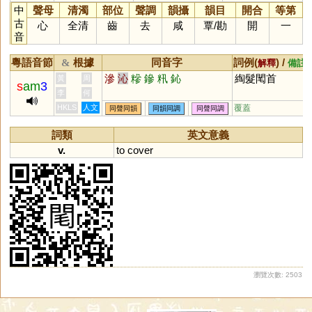
中
聲母
清濁
部位
聲調
韻攝
韻目
開合
等第
古
心
全清
齒
去
咸
覃
/
勘
開
一
音
粵語音節
根據
同音字
詞例(
) /
&
解釋
備註
滲
沁
糝
鏒
籸
鈊
綯髮閐首
黃
周
s
am
3
李
何
HKLS
人文
覆蓋
同聲同韻
同韻同調
同聲同調
詞類
英文意義
v.
to
cover
瀏覽次數: 2503