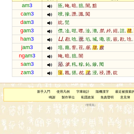
am
3
匼
,
晻
,
暗
,
腤
,
闇
,
黯
c
am
3
唚
,
摻
,
譖
,
讖
,
闖
d
am
3
紞
,
髧
g
am
3
僸
,
凎
,
咁
,
噤
,
淦
,
灨
,
禁
,
紟
,
紺
,
詌
,
贛
,
h
am
3
凵
,
勘
,
唅
,
坎
,
埳
,
堿
,
墈
,
崁
,
嵌
,
歁
,
琀
,
j
am
3
堷
,
廕
,
窨
,
荏
,
蔭
,
陰
,
飲
ng
am
3
晻
,
暗
,
腤
,
闇
s
am
3
沁
,
滲
,
籸
,
糝
,
鈊
,
鏒
,
閐
z
am
3
寖
,
戡
,
揕
,
枕
,
沈
,
浸
,
祲
,
譖
,
鈂
新手入門
使用凡例
字庫統計
隨機漢字
最近被搜索
鳴謝
製作單位
私隱政策
免責聲明
意見簿
（
管理員
）