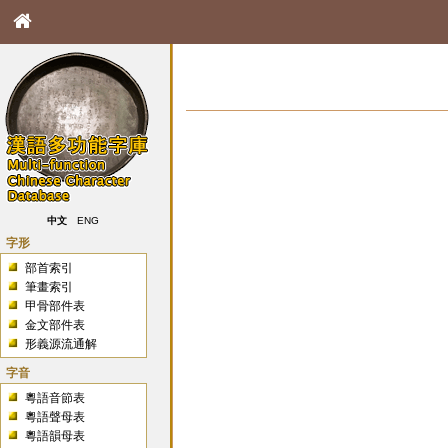
中文
ENG
字形
部首索引
筆畫索引
甲骨部件表
金文部件表
形義源流通解
字音
粵語音節表
粵語聲母表
粵語韻母表