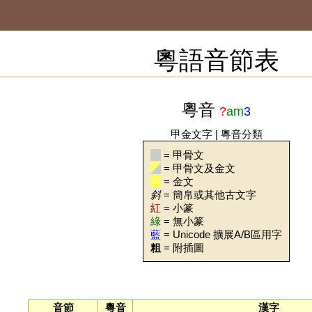
粵語音節表
粵音
?
am
3
甲金文字
|
粵音分類
= 甲骨文
= 甲骨文及金文
= 金文
斜
= 簡帛或其他古文字
紅
= 小篆
綠
= 無小篆
藍
= Unicode 擴展A/B區用字
粗
= 附插圖
音節
粵音
漢字