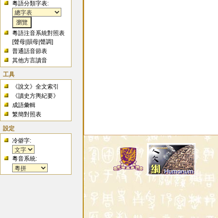
粵語分類字表:
粵語注音系統對照表
[
聲母
|
韻母
|
聲調
]
普通話音節表
其他方言讀音
工具
《說文》全文索引
《讀史方輿紀要》
成語彙輯
繁簡對照表
設定
冷僻字:
粵音系統: