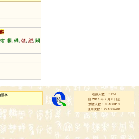
趛
瞰
,
矙
,
磡
,
竷
,
譀
,
闞
在線人數： 3124
的漢字
自 2014 年 7 月 8 日起
瀏覽人數： 80480813
使用次數： 294686481