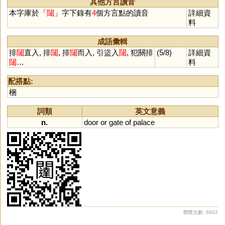
其他方言讀音
本字庫於「
闥
」字下錄有
4
個方言點的讀音
詳細資
料
成語彙輯
排
闥
直入, 排
闥
, 排
闥
而入, 引盜入
闥
, 犯關排
(5/8)
詳細資
闥
…
料
配搭點:
梱
詞類
英文意義
n.
door
or
gate
of
palace
瀏覽次數: 6602