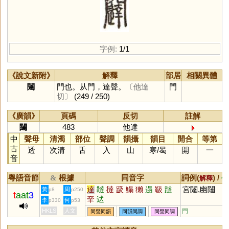
字例:
1/1
《說文新附》
解釋
部居
相關異體
闥
門也。从門，達聲。
〔他達
門
切〕
(249 / 250)
《廣韻》
頁碼
反切
註解
闥
483
他達
中
聲母
清濁
部位
聲調
韻攝
韻目
開合
等第
古
透
次清
舌
入
山
寒
/
曷
開
一
音
粵語音節
根據
同音字
詞例(
) /
&
解釋
備
達
韃
撻
趿
鰨
獺
遢
靸
躂
宮闥,幽闥
黃
周
p8
p250
t
aat
3
羍
迖
李
何
p330
p53
HKLS
人文
門
同聲同韻
同韻同調
同聲同調