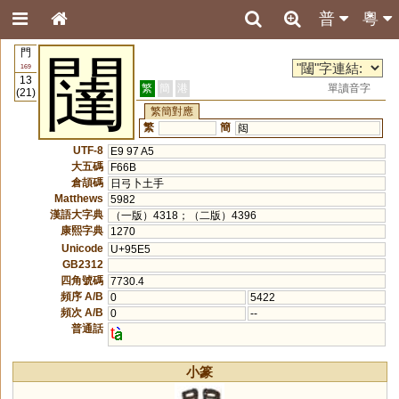
普
粵
門
闥
169
13
繁
簡
港
單讀音字
(21)
繁簡對應
繁
簡
闼
UTF-8
E9 97 A5
大五碼
F66B
倉頡碼
日弓卜土手
Matthews
5982
漢語大字典
（一版）4318；（二版）4396
康熙字典
1270
Unicode
U+95E5
GB2312
四角號碼
7730.4
頻序 A/B
0
5422
頻次 A/B
0
--
普通話
t
小篆