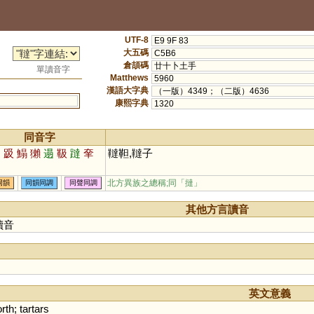
UTF-8
E9 9F 83
大五碼
C5B6
倉頡碼
廿十卜土手
單讀音字
Matthews
5960
漢語大字典
（一版）4349；（二版）4636
康熙字典
1320
同音字
撻
趿
鰨
獺
遢
靸
躂
羍
韃靼,韃子
迖
北方異族之總稱;同「
撻
」
同韻
同韻同調
同聲同調
其他方言讀音
讀音
英文意義
rth
;
tartars