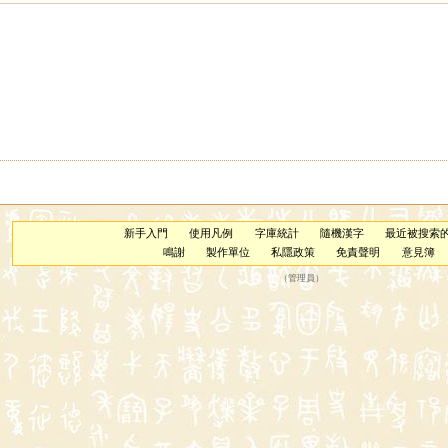
新手入門
使用凡例
字庫統計
隨機漢字
最近被搜索
鳴謝
製作單位
私隱政策
免責聲明
意見簿
（
管理員
）