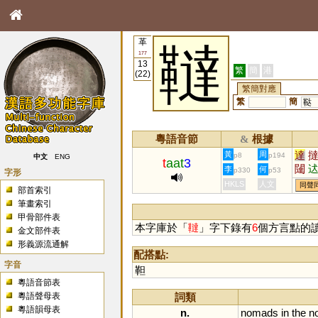
革
韃
177
13
繁
簡
港
(22)
繁簡對應
繁
簡
鞑
粵語音節
根據
&
達
黃
周
p8
p194
中文
ENG
t
aat
3
闥
李
何
p330
p53
字形
HKLS
人文
同聲
部首索引
筆畫索引
甲骨部件表
本字庫於「
韃
」字下錄有
6
個方言點的
金文部件表
形義源流通解
配搭點:
字音
靼
粵語音節表
粵語聲母表
詞類
粵語韻母表
n.
nomads
in
the
no