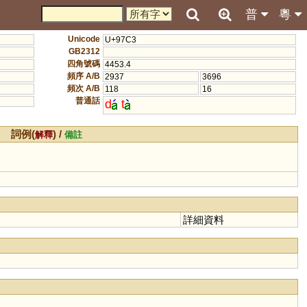
普
粵
Unicode
U+97C3
GB2312
四角號碼
4453.4
頻序 A/B
2937
3696
頻次 A/B
118
16
普通話
d
t
詞例(
) /
解釋
備註
詳細資料