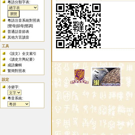
粵語分類字表:
粵語注音系統對照表
[
聲母
|
韻母
|
聲調
]
普通話音節表
其他方言讀音
工具
《說文》全文索引
《讀史方輿紀要》
成語彙輯
繁簡對照表
設定
冷僻字:
粵音系統: