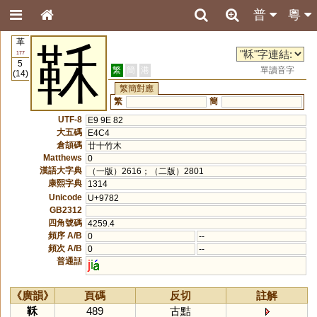
普
粵
革
鞂
177
5
繁
簡
港
單讀音字
(14)
繁簡對應
繁
簡
UTF-8
E9 9E 82
大五碼
E4C4
倉頡碼
廿十竹木
Matthews
0
漢語大字典
（一版）2616；（二版）2801
康熙字典
1314
Unicode
U+9782
GB2312
四角號碼
4259.4
頻序 A/B
0
--
頻次 A/B
0
--
普通話
j
i
《廣韻》
頁碼
反切
註解
鞂
489
古黠