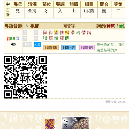
中
聲母
清濁
部位
聲調
韻攝
韻目
開合
等第
古
見
全清
牙
入
山
山
/
黠
開
二
音
粵語音節
根據
同音字
詞例(
) /
&
解釋
備註
階
街
皆
佳
楷
湝
秸
偕
鍇
黃
周
g
aai
1
喈
痎
蝔
薢
鶛
李
何
HKLS
人文
農作物的莖，用於
同聲同韻
同韻同調
同聲同調
編造祭神的席
瀏覽次數: 2625