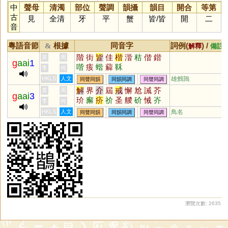
中
聲母
清濁
部位
聲調
韻攝
韻目
開合
等第
古
見
全清
牙
平
蟹
皆
/
皆
開
二
音
粵語音節
根據
同音字
詞例(
) /
&
解釋
備註
階
街
皆
佳
楷
湝
秸
偕
鍇
黃
周
g
aai
1
喈
痎
蝔
薢
鞂
李
何
HKLS
人文
雄鷯鶉
同聲同韻
同韻同調
同聲同調
解
界
介
屆
戒
懈
尬
誡
芥
黃
周
g
aai
3
玠
廨
疥
祄
圣
艐
砎
悈
岕
李
何
吤
薢
价
妎
骱
蚧
犗
HKLS
人文
鳥名
同聲同韻
同韻同調
同聲同調
瀏覽次數: 2635