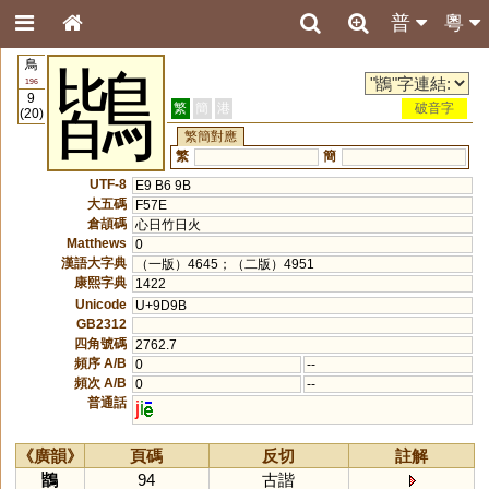
普
粵
鳥
鶛
196
9
繁
簡
港
破音字
(20)
繁簡對應
繁
簡
UTF-8
E9 B6 9B
大五碼
F57E
倉頡碼
心日竹日火
Matthews
0
漢語大字典
（一版）4645；（二版）4951
康熙字典
1422
Unicode
U+9D9B
GB2312
四角號碼
2762.7
頻序 A/B
0
--
頻次 A/B
0
--
普通話
j
i
《廣韻》
頁碼
反切
註解
鶛
94
古諧