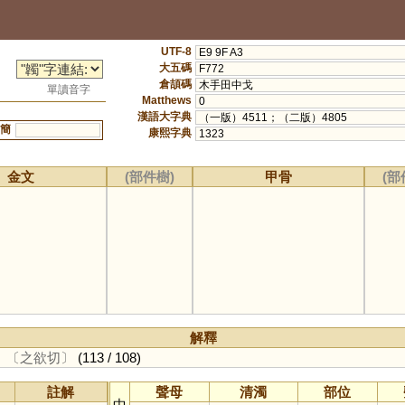
UTF-8
E9 9F A3
大五碼
F772
倉頡碼
木手田中戈
單讀音字
Matthews
0
漢語大字典
（一版）4511；（二版）4805
簡
康熙字典
1323
金文
(部件樹)
甲骨
(部
解釋
。
〔之欲切〕
(113 / 108)
註解
聲母
清濁
部位
中