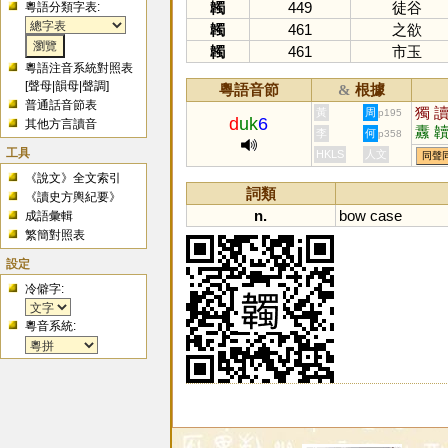
韣
449
徒谷
粵語分類字表:
韣
461
之欲
韣
461
市玉
粵語注音系統對照表
[
聲母
|
韻母
|
聲調
]
粵語音節
根據
&
普通話音節表
獨
黃
周
p195
d
uk
6
其他方言讀音
纛
李
何
p358
殰
工具
HKLS
人文
同聲
《說文》全文索引
詞類
《讀史方輿紀要》
n.
bow
case
成語彙輯
繁簡對照表
設定
冷僻字:
粵音系統: