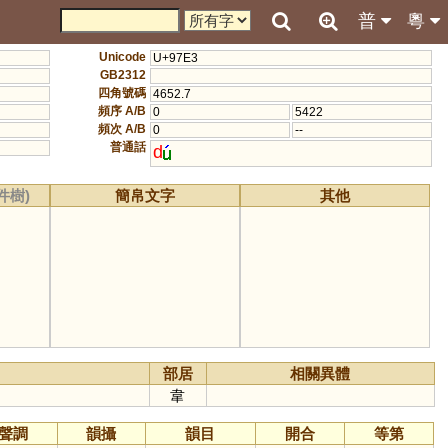
普
粵
Unicode
U+97E3
GB2312
四角號碼
4652.7
頻序 A/B
0
5422
頻次 A/B
0
--
普通話
d
件樹)
簡帛文字
其他
部居
相關異體
韋
聲調
韻攝
韻目
開合
等第