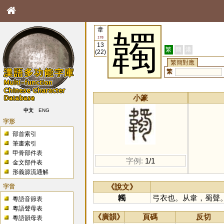
韋
韣
178
13
繁
簡
港
(22)
繁簡對應
繁
小篆
中文
ENG
字形
部首索引
筆畫索引
甲骨部件表
字例:
1/1
金文部件表
形義源流通解
字音
《說文》
韣
弓衣也。从韋，蜀聲
粵語音節表
粵語聲母表
《廣韻》
頁碼
反切
粵語韻母表