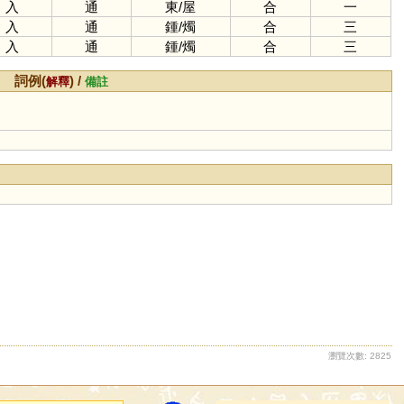
入
通
東
/
屋
合
一
入
通
鍾
/
燭
合
三
入
通
鍾
/
燭
合
三
詞例(
) /
解釋
備註
瀏覽次數: 2825