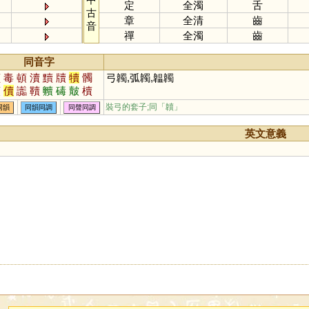
定
全濁
舌
古
章
全清
齒
音
禪
全濁
齒
同音字
讀
毒
頓
瀆
黷
牘
犢
髑
弓韣,弧韣,韞韣
韥
儥
讟
韇
贕
碡
皾
櫝
裝弓的套子;同「
韥
」
同韻
同韻同調
同聲同調
英文意義