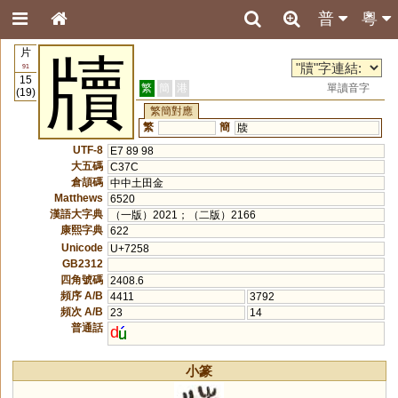
普
粵
片
牘
91
15
繁
簡
港
單讀音字
(19)
繁簡對應
繁
簡
牍
UTF-8
E7 89 98
大五碼
C37C
倉頡碼
中中土田金
Matthews
6520
漢語大字典
（一版）2021；（二版）2166
康熙字典
622
Unicode
U+7258
GB2312
四角號碼
2408.6
頻序 A/B
4411
3792
頻次 A/B
23
14
普通話
d
小篆