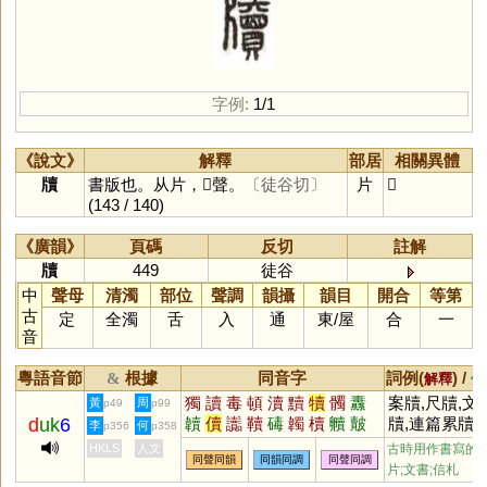
字例:
1/1
《說文》
解釋
部居
相關異體
牘
書版也。从片，𧸇聲。
〔徒谷切〕
片
𤘄
(143 / 140)
《廣韻》
頁碼
反切
註解
牘
449
徒谷
中
聲母
清濁
部位
聲調
韻攝
韻目
開合
等第
古
定
全濁
舌
入
通
東
/
屋
合
一
音
粵語音節
根據
同音字
詞例(
) /
&
解釋
備
獨
讀
毒
頓
瀆
黷
犢
髑
纛
案牘,尺牘,文
黃
周
p49
p99
d
uk
6
韥
儥
讟
韇
碡
韣
櫝
贕
皾
牘,連篇累牘,
李
何
p356
p358
殰
牘勞形
HKLS
人文
古時用作書寫的
同聲同韻
同韻同調
同聲同調
片;文書;信札