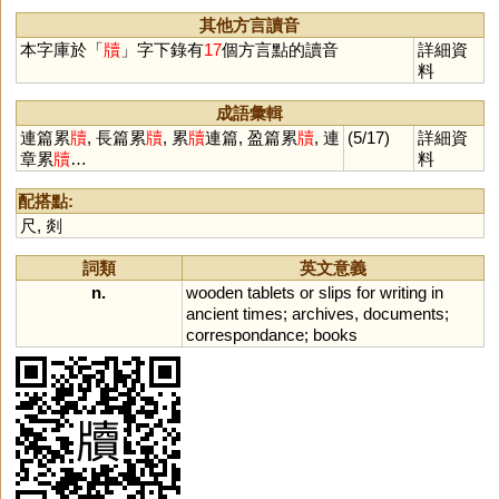
其他方言讀音
本字庫於「
牘
」字下錄有
17
個方言點的讀音
詳細資
料
成語彙輯
連篇累
牘
, 長篇累
牘
, 累
牘
連篇, 盈篇累
牘
, 連
(5/17)
詳細資
章累
牘
…
料
配搭點:
尺
,
剡
詞類
英文意義
n.
wooden
tablets
or
slips
for
writing
in
ancient
times
;
archives
,
documents
;
correspondance
;
books