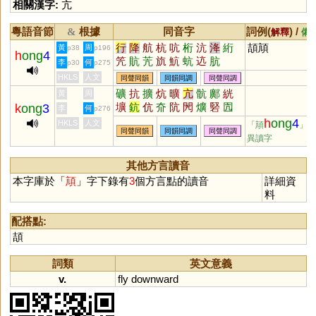
相關漢字:
亢
粵語音節
根據
同音字
詞例(
) /
&
解釋
備
行
降
航
杭
吭
桁
沆
洚
絎
頡頏
黃
周
p38
p196
h
ong
4
笐
貥
苀
斻
魧
蚢
迒
肮
李
何
p30
p275
HKLS
人文
同聲同韻
同韻同調
同聲同調
礦
抗
擴
炕
曠
亢
骯
鄺
絖
黃
周
壙
鈧
伉
夼
阬
閌
爌
硻
囥
k
ong
3
李
何
p276
纊
鏮
穬
懭
邟
犺
匟
h
ong
4
HKLS
人文
「頏
」
同聲同韻
同韻同調
同聲同調
異讀字
其他方言讀音
本字庫於「
頏
」字下錄有
3
個方言點的讀音
詳細資
料
配搭點:
頡
詞類
英文意義
v.
fly
downward