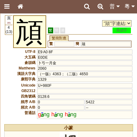
普
粵
頁
頏
181
4
繁
簡
港
異讀字
(13)
繁簡對應
繁
簡
颃
UTF-8
E9 A0 8F
大五碼
E0DE
倉頡碼
卜弓一月金
Matthews
2060
漢語大字典
（一版）4363；（二版）4650
康熙字典
1329
Unicode
U+980F
GB2312
四角號碼
0128.6
頻序 A/B
0
5422
頻次 A/B
0
--
普通話
g
ng
h
ng
h
ng
小篆