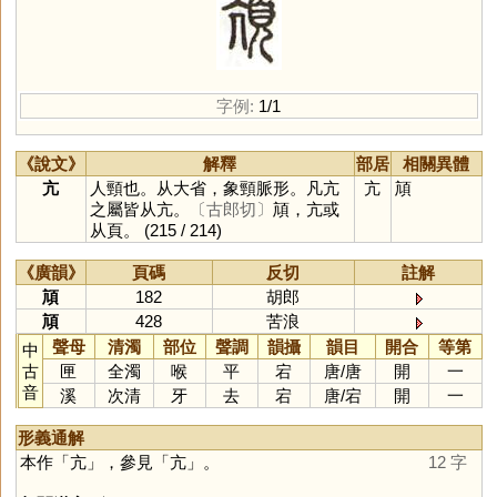
字例:
1/1
《說文》
解釋
部居
相關異體
亢
人頸也。从大省，象頸脈形。凡亢
亢
頏
之屬皆从亢。
〔古郎切〕
頏，亢或
从頁。
(215 / 214)
《廣韻》
頁碼
反切
註解
頏
182
胡郎
頏
428
苦浪
聲母
清濁
部位
聲調
韻攝
韻目
開合
等第
中
古
匣
全濁
喉
平
宕
唐
/
唐
開
一
音
溪
次清
牙
去
宕
唐
/
宕
開
一
形義通解
本作「
亢
」，參見「
亢
」。
12 字