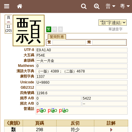
普
粵
頁
顠
181
11
繁
簡
港
單讀音字
(20)
繁簡對應
繁
簡
UTF-8
E9 A1 A0
大五碼
F54E
倉頡碼
一火一月金
Matthews
0
漢語大字典
（一版）4389；（二版）4678
康熙字典
1337
Unicode
U+9860
GB2312
四角號碼
1198.6
頻序 A/B
0
5422
頻次 A/B
0
--
普通話
p
i
o
p
i
o
p
i
o
《廣韻》
頁碼
反切
註解
顠
298
符少