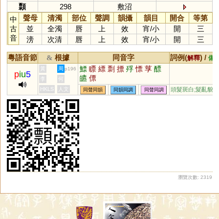
顠
298
敷沼
聲母
清濁
部位
聲調
韻攝
韻目
開合
等第
中
古
並
全濁
唇
上
效
宵
/
小
開
三
音
滂
次清
唇
上
效
宵
/
小
開
三
粵語音節
根據
同音字
詞例(
) /
&
解釋
備
鰾
瞟
縹
剽
摽
殍
慓
莩
醥
黃
周
p196
p
iu
5
皫
僄
李
何
HKLS
人文
頭髮斑白;髮亂貌
同聲同韻
同韻同調
同聲同調
瀏覽次數: 2319