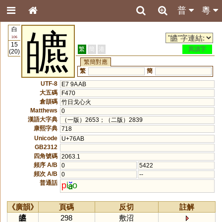
普
粵
白
皫
106
15
繁
簡
港
異讀字
(20)
繁簡對應
繁
簡
UTF-8
E7 9A AB
大五碼
F470
倉頡碼
竹日戈心火
Matthews
0
漢語大字典
（一版）2653；（二版）2839
康熙字典
718
Unicode
U+76AB
GB2312
四角號碼
2063.1
頻序 A/B
0
5422
頻次 A/B
0
--
普通話
p
i
o
《廣韻》
頁碼
反切
註解
皫
298
敷沼