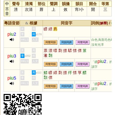
中
聲母
清濁
部位
聲調
韻攝
韻目
開合
等第
古
滂
次清
唇
上
效
宵
/
小
開
三
音
粵語音節
根據
同音字
詞例(
) /
&
解釋
備
瞟
縹
麃
黃
周
p
iu
2
李
何
p176
HKLS
人文
白色;鳥類毛色暗
同聲同韻
同韻同調
同聲同調
沒有光澤
票
漂
嘌
剽
摽
驃
慓
僄
篻
黃
周
潎
翲
p
iu
3
李
何
p352
p
iu
2
HKLS
人文
「皫
」的
同聲同韻
同韻同調
同聲同調
讀字
鰾
瞟
縹
剽
摽
殍
慓
莩
醥
黃
周
p112
顠
僄
p
iu
5
李
何
p
iu
2
HKLS
人文
「皫
」的
同聲同韻
同韻同調
同聲同調
讀字