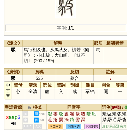
字例:
1/1
《說文》
解釋
部居
相關異體
馺
馬行相及也。从馬从及。讀若《爾
馬
雅》：小山馺，大山峘。
〔穌荅
切〕
(200 / 199)
《廣韻》
頁碼
反切
註解
馺
535
蘇合
中
聲母
清濁
部位
聲調
韻攝
韻目
開合
等第
古
心
全清
齒
入
咸
覃
/
合
開
一
音
粵語音節
根據
同音字
詞例(
) /
&
解釋
備
澀
霎
圾
趿
颯
歃
靸
啑
喢
馺馺,馺娑,馺
黃
周
p200
s
aap
3
萐
箑
翣
濇
鎝
霅
翜
踏,馺遝,馺沓
李
何
p50
HKLS
人文
形容馬匹迅疾奔行
同聲同韻
同韻同調
同聲同調