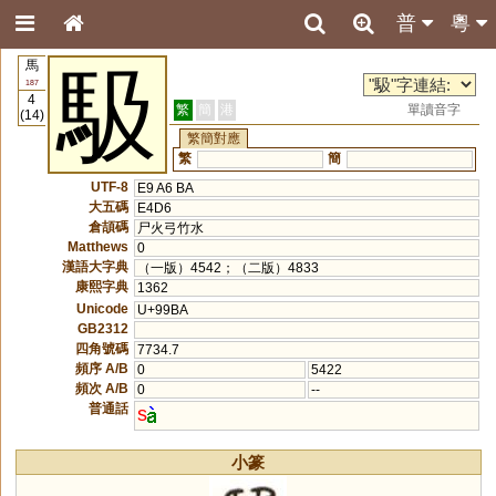
普
粵
馬
馺
187
4
繁
簡
港
單讀音字
(14)
繁簡對應
繁
簡
UTF-8
E9 A6 BA
大五碼
E4D6
倉頡碼
尸火弓竹水
Matthews
0
漢語大字典
（一版）4542；（二版）4833
康熙字典
1362
Unicode
U+99BA
GB2312
四角號碼
7734.7
頻序 A/B
0
5422
頻次 A/B
0
--
普通話
s
小篆