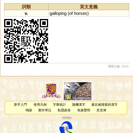
詞類
英文意義
v.
galloping
(
of
horses
)
瀏覽次數: 3031
新手入門
使用凡例
字庫統計
隨機漢字
最近被搜索的漢字
鳴謝
製作單位
私隱政策
免責聲明
意見簿
（
管理員
）