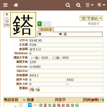
普
粵
金
鎝
167
10
繁
簡
港
單讀音字
(18)
繁簡對應
繁
簡
𨱏
UTF-8
E9 8E 9D
大五碼
F158
倉頡碼
金廿人口
Matthews
0
漢語大字典
（一版）4228；（二版）4553
康熙字典
1245
Unicode
U+939D
GB2312
四角號碼
8416.1
頻序 A/B
0
5422
頻次 A/B
0
--
普通話
d
s
粵語音節
根據
同音字
詞例(
) /
&
解釋
備
澀
霎
圾
趿
颯
歃
靸
啑
喢
黃
周
p185