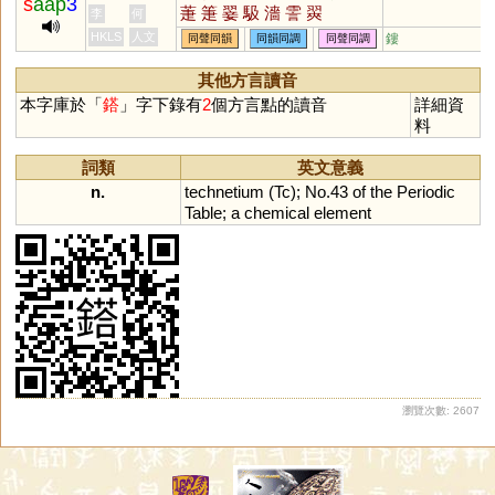
s
aap
3
萐
箑
翣
馺
濇
霅
翜
李
何
HKLS
人文
鏤
同聲同韻
同韻同調
同聲同調
其他方言讀音
本字庫於「
鎝
」字下錄有
2
個方言點的讀音
詳細資
料
詞類
英文意義
n.
technetium
(
Tc
);
No
.
43
of
the
Periodic
Table
;
a
chemical
element
瀏覽次數: 2607