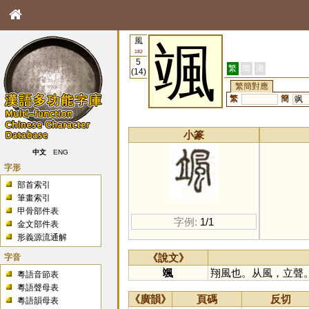
風
颯
182
5
繁
簡
港
(14)
繁簡對應
繁
簡
飒
小篆
中文
ENG
字形
部首索引
筆畫索引
甲骨部件表
字例:
1/1
金文部件表
形義源流通解
字音
《說文》
颯
翔風也。从風，立聲
粵語音節表
粵語聲母表
《廣韻》
頁碼
反切
粵語韻母表