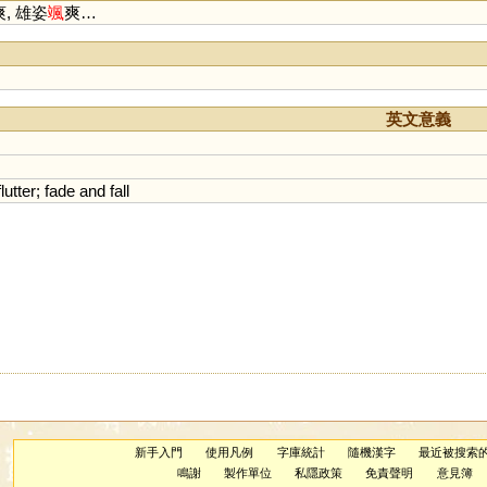
爽, 雄姿
颯
爽…
英文意義
flutter
;
fade
and
fall
新手入門
使用凡例
字庫統計
隨機漢字
最近被搜索
鳴謝
製作單位
私隱政策
免責聲明
意見簿