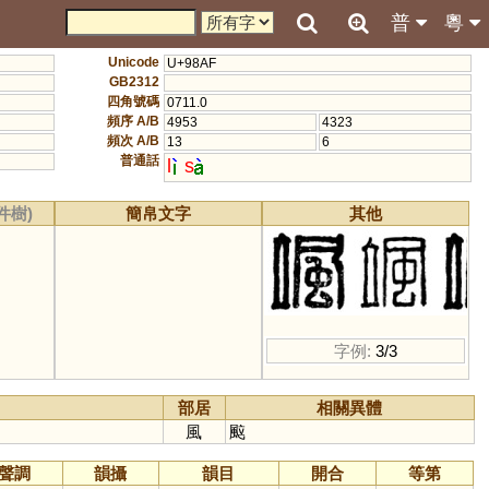
普
粵
Unicode
U+98AF
GB2312
四角號碼
0711.0
頻序 A/B
4953
4323
頻次 A/B
13
6
普通話
l
s
件樹)
簡帛文字
其他
字例:
3/3
部居
相關異體
風
䬃
聲調
韻攝
韻目
開合
等第