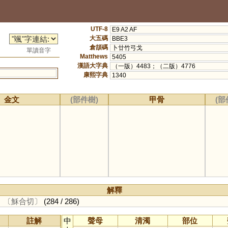
UTF-8
E9 A2 AF
大五碼
BBE3
倉頡碼
卜廿竹弓戈
單讀音字
Matthews
5405
漢語大字典
（一版）4483；（二版）4776
康熙字典
1340
金文
(部件樹)
甲骨
(部
解釋
。
〔穌合切〕
(284 / 286)
註解
中
聲母
清濁
部位