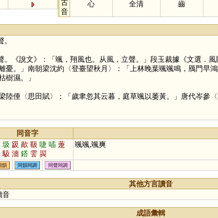
古
心
全清
齒
音
聲。
聲。《說文》：「颯，翔風也。从風，立聲。」段玉裁據《文選．風
離憂。」南朝梁沈約〈登臺望秋月〉：「上林晚葉颯颯鳴，鴈門早鴻
枯樹濕。」
梁陸倕〈思田賦〉：「歲聿忽其云暮，庭草颯以萎黃。」唐代岑參〈
同音字
霎
圾
趿
歃
靸
啑
喢
萐
颯颯,颯爽
翣
馺
濇
鎝
霅
翜
同韻
同韻同調
同聲同調
其他方言讀音
讀音
成語彙輯