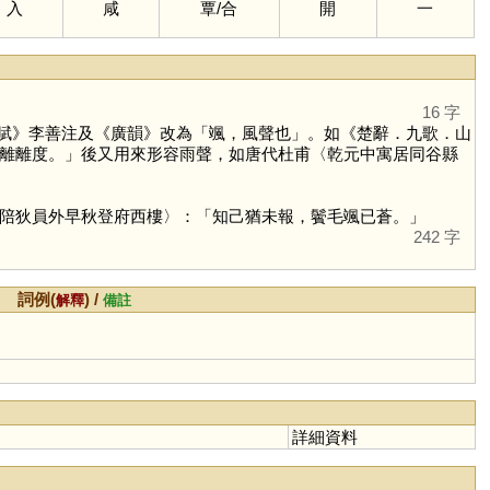
入
咸
覃
/
合
開
一
16 字
賦》李善注及《廣韻》改為「颯，風聲也」。如《楚辭．九歌．山
離離度。」後又用來形容雨聲，如唐代杜甫〈乾元中寓居同谷縣
陪狄員外早秋登府西樓〉：「知己猶未報，鬢毛颯已蒼。」
242 字
詞例(
) /
解釋
備註
詳細資料