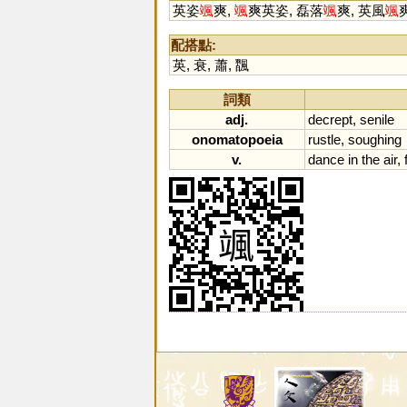
英姿
颯
爽,
颯
爽英姿, 磊落
颯
爽, 英風
颯
配搭點:
英
,
衰
,
蕭
,
飁
詞類
adj.
decrept
,
senile
onomatopoeia
rustle
,
soughing
v.
dance
in
the
air
,