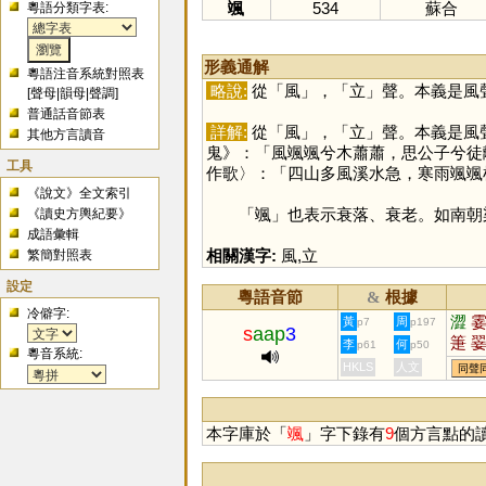
颯
534
蘇合
粵語分類字表:
形義通解
粵語注音系統對照表
略說:
從「
風
」，「
立
」聲。本義是風
[
聲母
|
韻母
|
聲調
]
普通話音節表
詳解:
從「
風
」，「
立
」聲。本義是風
其他方言讀音
鬼》：「風颯颯兮木蕭蕭，思公子兮徒
工具
作歌〉：「四山多風溪水急，寒雨颯颯
《說文》全文索引
「
颯
」也表示衰落、衰老。如南朝
《讀史方輿紀要》
成語彙輯
相關漢字:
風
,
立
繁簡對照表
設定
粵語音節
根據
&
冷僻字:
澀
黃
周
p7
p197
s
aap
3
箑
李
何
p61
p50
粵音系統:
HKLS
人文
同聲
本字庫於「
颯
」字下錄有
9
個方言點的