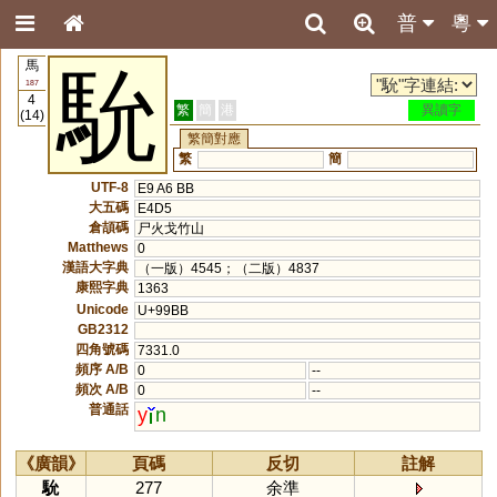
普
粵
馬
馻
187
4
繁
簡
港
異讀字
(14)
繁簡對應
繁
簡
UTF-8
E9 A6 BB
大五碼
E4D5
倉頡碼
尸火戈竹山
Matthews
0
漢語大字典
（一版）4545；（二版）4837
康熙字典
1363
Unicode
U+99BB
GB2312
四角號碼
7331.0
頻序 A/B
0
--
頻次 A/B
0
--
普通話
y
n
《廣韻》
頁碼
反切
註解
馻
277
余準