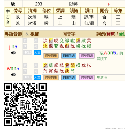
馻
293
以轉
聲母
清濁
部位
聲調
韻攝
韻目
開合
等第
中
古
以
次濁
喉
上
臻
諄
/
準
合
三
音
以
次濁
喉
上
山
仙
/
獮
合
三
粵語音節
根據
同音字
詞例(
) /
&
解釋
備註
演
衍
晛
兗
讞
巘
熯
縯
蔩
黃
周
沇
俔
萒
睍
甗
阭
嵃
抁
椼
j
in
5
李
何
w
an
5
HKLS
人文
「馻
」的
同聲同韻
同韻同調
同聲同調
異讀字
允
蘊
韻
醞
尹
隕
殞
狁
抎
黃
周
w
an
5
荺
霣
菀
阭
鈗
笉
李
何
HKLS
人文
馬逆毛
同聲同韻
同韻同調
同聲同調