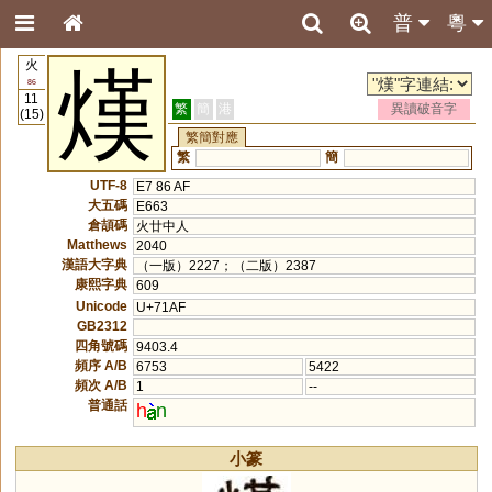
普
粵
火
熯
86
11
繁
簡
港
異讀破音字
(15)
繁簡對應
繁
簡
UTF-8
E7 86 AF
大五碼
E663
倉頡碼
火廿中人
Matthews
2040
漢語大字典
（一版）2227；（二版）2387
康熙字典
609
Unicode
U+71AF
GB2312
四角號碼
9403.4
頻序 A/B
6753
5422
頻次 A/B
1
--
普通話
h
n
小篆