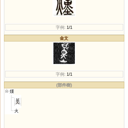
字例:
1/1
金文
字例:
1/1
(部件樹)
熯
火