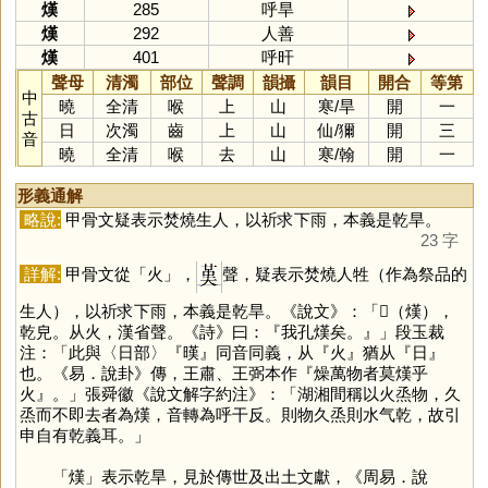
熯
285
呼旱
熯
292
人善
熯
401
呼旰
聲母
清濁
部位
聲調
韻攝
韻目
開合
等第
中
曉
全清
喉
上
山
寒
/
旱
開
一
古
日
次濁
齒
上
山
仙
/
獮
開
三
音
曉
全清
喉
去
山
寒
/
翰
開
一
形義通解
略說:
甲骨文疑表示焚燒生人，以祈求下雨，本義是乾旱。
23 字
詳解:
甲骨文從「
火
」，
聲，疑表示焚燒人牲（作為祭品的
生人），以祈求下雨，本義是乾旱。《說文》：「𤑆（熯），
乾皃。从火，漢省聲。《詩》曰：『我孔熯矣。』」段玉裁
注：「此與〈日部〉『暵』同音同義，从『火』猶从『日』
也。《易．說卦》傳，王肅、王弼本作『燥萬物者莫熯乎
火』。」張舜徽《說文解字約注》：「湖湘間稱以火烝物，久
烝而不即去者為熯，音轉為呼干反。則物久烝則水气乾，故引
申自有乾義耳。」
「
熯
」表示乾旱，見於傳世及出土文獻，《周易．說