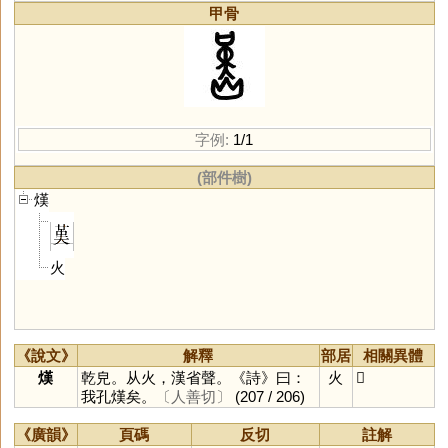
甲骨
字例:
1/1
(部件樹)
熯
火
《說文》
解釋
部居
相關異體
熯
乾皃。从火，漢省聲。《詩》曰：
火
𤑆
我孔熯矣。
〔人善切〕
(207 / 206)
《廣韻》
頁碼
反切
註解