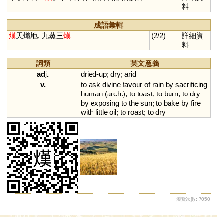
料
成語彙輯
熯
天熾地, 九蒸三
熯
(2/2)
詳細資
料
詞類
英文意義
adj.
dried
-
up
;
dry
;
arid
v.
to
ask
divine
favour
of
rain
by
sacrificing
human
(
arch
.);
to
toast
;
to
burn
;
to
dry
by
exposing
to
the
sun
;
to
bake
by
fire
with
little
oil
;
to
roast
;
to
dry
瀏覽次數: 7050