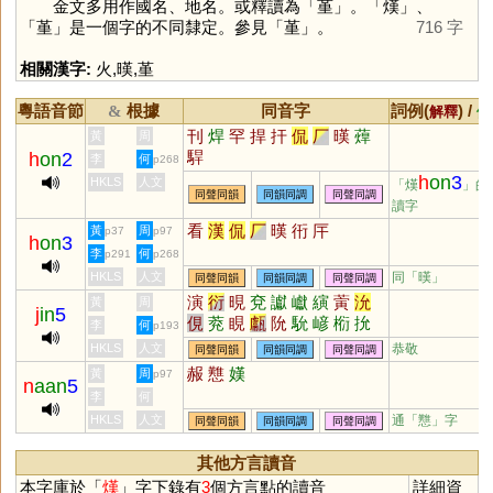
金文多用作國名、地名。或釋讀為「
堇
」。「
熯
」、
「
堇
」是一個字的不同隸定。參見「
堇
」。
716 字
相關漢字:
火
,
暵
,
堇
粵語音節
根據
同音字
詞例(
) /
&
解釋
備
刊
焊
罕
捍
扞
侃
厂
暵
蔊
黃
周
駻
h
on
2
李
何
p268
h
on
3
HKLS
人文
「熯
」的
同聲同韻
同韻同調
同聲同調
讀字
看
漢
侃
厂
暵
衎
厈
黃
周
p37
p97
h
on
3
李
何
p291
p268
HKLS
人文
同「
暵
」
同聲同韻
同韻同調
同聲同調
演
衍
晛
兗
讞
巘
縯
蔩
沇
黃
周
j
in
5
俔
萒
睍
甗
阭
馻
嵃
椼
抁
李
何
p193
HKLS
人文
恭敬
同聲同韻
同韻同調
同聲同調
赧
戁
嫨
黃
周
p97
n
aan
5
李
何
HKLS
人文
通「戁」字
同聲同韻
同韻同調
同聲同調
其他方言讀音
本字庫於「
熯
」字下錄有
3
個方言點的讀音
詳細資