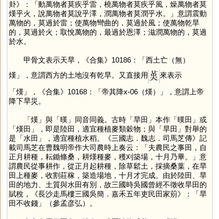
卦》：「動萬物者莫疾乎雷，橈萬物者莫疾乎風，燥萬物者莫
熯乎火，說萬物者莫說乎澤，潤萬物者莫潤乎水。」意謂震動
萬物的，莫過於雷；使萬物彎曲的，莫過於風；使萬物乾旱
的，莫過於火；取悅萬物的，最過於恩澤；滋潤萬物的，莫過
於水。
甲骨文表示天旱，《合集》10186：「西土亡（無）
熯」，意謂西方的土地沒有乾旱。又直接用
來表示
「
熯
」，《合集》10168：「帝其降x-06（熯）」，意謂上帝
降下旱災。
「
熯
」與「
暵
」同音同義。古時「旱田」本作「暵田」或
「熯田」，即是陸田，適宜種植麥類穀物；與「旱田」對舉的
是「水田」，適宜種植水稻。《三國志．魏志．司馬芝傳》記
載司馬芝在曹魏明帝作大司農時上奏云：「夫農民之事田，自
正月耕種，耘鋤條桑，耕熯種麥，穫刈築場，十月乃畢。」意
謂農民從事耕作，從正月起耕種，除草鬆土，採摘桑葉，在旱
田上種麥，收割莊稼，築造場地，十月才完成。由於陸田、旱
田的地力、土質與水田有別，故三國時吳國曾經不徵收旱田的
賦稅，《長沙走馬樓三國吳簡．嘉禾五年吏民田家莂》：「旱
田不收錢」（參孟彦弘）。