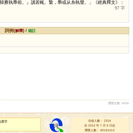
韓厥執馽前。』讀若輒。縶，馽或从糸執聲。」《經典釋文》：
97 字
詞例(
) /
解釋
備註
瀏覽次數: 4006
在線人數： 2324
的漢字
自 2014 年 7 月 8 日起
瀏覽人數： 80181013