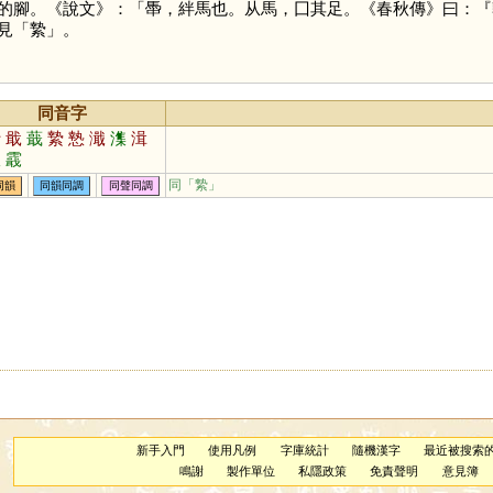
的腳。《說文》：「馽，絆馬也。从馬，囗其足。《春秋傳》曰：『
見「
縶
」。
同音字
汁
戢
蕺
縶
慹
濈
潗
湒
瓡
霵
同「
縶
」
同韻
同韻同調
同聲同調
新手入門
使用凡例
字庫統計
隨機漢字
最近被搜索
鳴謝
製作單位
私隱政策
免責聲明
意見簿