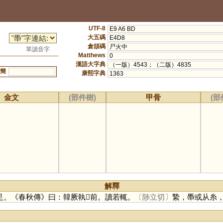
UTF-8
E9 A6 BD
大五碼
E4D8
倉頡碼
尸火中
單讀音字
Matthews
0
漢語大字典
（一版）4543；（二版）4835
簡
康熙字典
1363
金文
(部件樹)
甲骨
(部
解釋
。《春秋傳》曰：韓厥執𩡳前。讀若輒。
〔陟立切〕
縶，馽或从糸