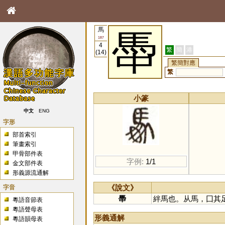
馬
馽
187
4
繁
簡
港
(14)
繁簡對應
繁
小篆
中文
ENG
字形
部首索引
筆畫索引
甲骨部件表
字例:
1/1
金文部件表
形義源流通解
字音
《說文》
馽
絆馬也。从馬，囗其足
粵語音節表
粵語聲母表
形義通解
粵語韻母表