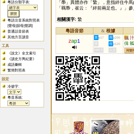
「
馽
」異體亦作「
縶
」，意指絆住牛馬
粵語分類字表:
「羈馽，崔云：『絆前兩足也。』」參
相關漢字:
縶
粵語注音系統對照表
[
聲母
|
韻母
|
聲調
]
粵語音節
根據
&
普通話音節表
其他方言讀音
執
黃
周
p17
p200
z
ap
1
偮
李
何
p120
工具
HKLS
人文
同聲
《說文》全文索引
《讀史方輿紀要》
成語彙輯
繁簡對照表
設定
冷僻字:
粵音系統: