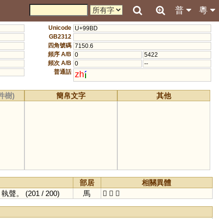
普
粵
Unicode
U+99BD
GB2312
四角號碼
7150.6
頻序 A/B
0
5422
頻次 A/B
0
--
普通話
zh
件樹)
簡帛文字
其他
部居
相關異體
，執聲。
(201 / 200)
馬
𩢏
縶
𦅬