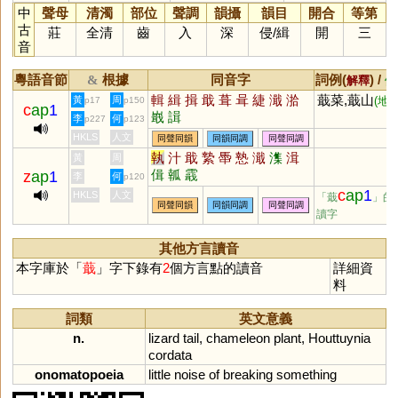
中
聲母
清濁
部位
聲調
韻攝
韻目
開合
等第
古
莊
全清
齒
入
深
侵
/
緝
開
三
音
粵語音節
根據
同音字
詞例(
) /
&
解釋
備
輯
緝
揖
戢
葺
咠
緁
濈
湁
蕺菜,蕺山
黃
周
(地名
p17
p150
c
ap
1
嶯
諿
李
何
p227
p123
HKLS
人文
同聲同韻
同韻同調
同聲同調
執
汁
戢
縶
馽
慹
濈
潗
湒
黃
周
偮
瓡
霵
z
ap
1
李
何
p120
c
ap
1
HKLS
人文
「蕺
」的
同聲同韻
同韻同調
同聲同調
讀字
其他方言讀音
本字庫於「
蕺
」字下錄有
2
個方言點的讀音
詳細資
料
詞類
英文意義
n.
lizard
tail
,
chameleon
plant
,
Houttuynia
cordata
onomatopoeia
little
noise
of
breaking
something