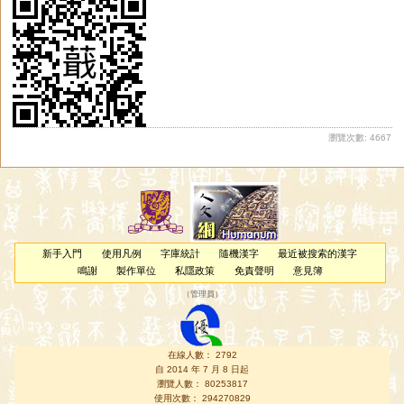
瀏覽次數: 4667
新手入門
使用凡例
字庫統計
隨機漢字
最近被搜索的漢字
鳴謝
製作單位
私隱政策
免責聲明
意見簿
（
管理員
）
在線人數： 2792
自 2014 年 7 月 8 日起
瀏覽人數： 80253817
使用次數： 294270829