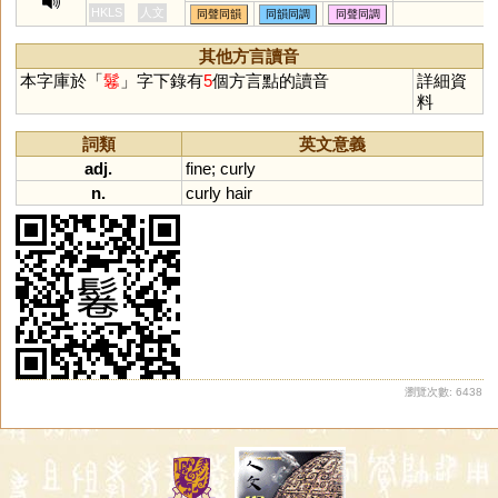
HKLS
人文
同聲同韻
同韻同調
同聲同調
其他方言讀音
本字庫於「
鬈
」字下錄有
5
個方言點的讀音
詳細資
料
詞類
英文意義
adj.
fine
;
curly
n.
curly
hair
瀏覽次數: 6438