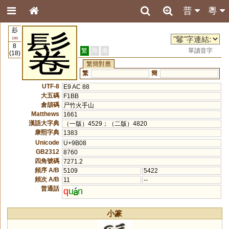
普
粵
髟
鬈
190
8
繁
簡
港
單讀音字
(18)
繁簡對應
繁
簡
UTF-8
E9 AC 88
大五碼
F1BB
倉頡碼
尸竹火手山
Matthews
1661
漢語大字典
（一版）4529；（二版）4820
康熙字典
1383
Unicode
U+9B08
GB2312
8760
四角號碼
7271.2
頻序 A/B
5109
5422
頻次 A/B
11
--
普通話
q
u
n
小篆