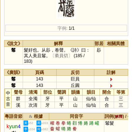
字例:
1/1
《說文》
解釋
部居
相關異體
鬈
髮好也。从髟，卷聲。《詩》曰：
髟
其人美且鬈。
〔衢員切〕
(185 /
183)
《廣韻》
頁碼
反切
註解
鬈
143
巨員
鬈
143
丘圓
聲母
清濁
部位
聲調
韻攝
韻目
開合
等第
中
古
群
全濁
牙
平
山
仙
/
仙
合
三
音
溪
次清
牙
平
山
仙
/
仙
合
三
粵語音節
根據
同音字
詞例(
) /
&
解釋
備
權
卷
拳
蜷
顴
惓
婘
踡
巏
鬈髮
黃
周
p52
p203
k
yun
4
齤
蠸
犈
腃
觠
李
何
p104
p382