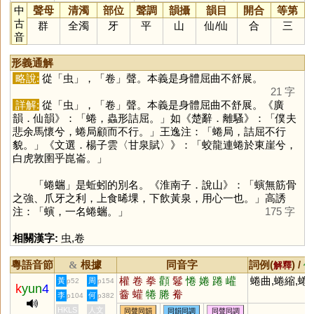
中
聲母
清濁
部位
聲調
韻攝
韻目
開合
等第
古
群
全濁
牙
平
山
仙
/
仙
合
三
音
形義通解
略說:
從「
虫
」，「
卷
」聲。本義是身體屈曲不舒展。
21 字
詳解:
從「
虫
」，「
卷
」聲。本義是身體屈曲不舒展。《廣
韻．仙韻》：「蜷，蟲形詰屈。」如《楚辭．離騷》：「僕夫
悲余馬懷兮，蜷局顧而不行。」王逸注：「蜷局，詰屈不行
貌。」《文選．楊子雲〈甘泉賦〉》：「蛟龍連蜷於東崖兮，
白虎敦圉乎崑崙。」
「蜷𧍒」是蚯蚓的別名。《淮南子．說山》：「螾無筋骨
之強、爪牙之利，上食晞堁，下飲黃泉，用心一也。」高誘
注：「螾，一名蜷𧍒。」
175 字
相關漢字:
虫
,
卷
粵語音節
根據
同音字
詞例(
) /
&
解釋
備
權
卷
拳
顴
鬈
惓
婘
踡
巏
蜷曲,蜷縮,蜷
黃
周
p52
p154
k
yun
4
齤
蠸
犈
腃
觠
李
何
p104
p382
HKLS
人文
同聲同韻
同韻同調
同聲同調