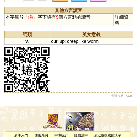
其他方言讀音
本字庫於「
蜷
」字下錄有
9
個方言點的讀音
詳細資
料
詞類
英文意義
v.
curl
up
;
creep
like
worm
瀏覽次數: 7436
新手入門
使用凡例
字庫統計
隨機漢字
最近被搜索的漢字