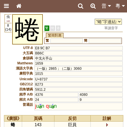
普
粵
虫
蜷
142
8
繁
簡
港
單讀音字
(14)
繁簡對應
繁
簡
UTF-8
E8 9C B7
大五碼
BB6C
倉頡碼
中戈火手山
Matthews
1659
漢語大字典
（一版）2865；（二版）3060
康熙字典
1015
Unicode
U+8737
GB2312
8273
四角號碼
5911.2
頻序 A/B
4376
4080
頻次 A/B
24
9
普通話
j
u
n
q
u
n
《廣韻》
頁碼
反切
註解
蜷
143
巨員