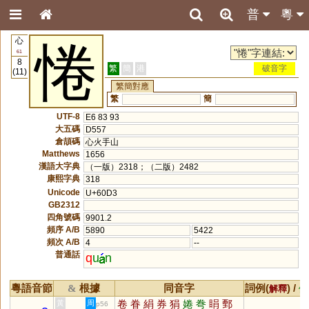
普
粵
心
惓
61
8
繁
簡
港
破音字
(11)
繁簡對應
繁
簡
UTF-8
E6 83 93
大五碼
D557
倉頡碼
心火手山
Matthews
1656
漢語大字典
（一版）2318；（二版）2482
康熙字典
318
Unicode
U+60D3
GB2312
四角號碼
9901.2
頻序 A/B
5890
5422
頻次 A/B
4
--
普通話
q
u
n
粵語音節
根據
同音字
詞例(
) /
&
解釋
備
卷
眷
絹
券
狷
婘
弮
睊
鄄
黃
周
p56