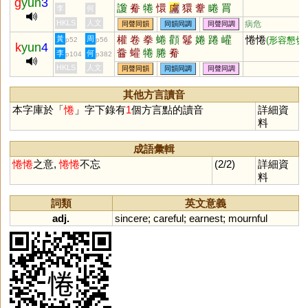
g
yun
3
讂
觠
犈
懁
鬳
獧
韏
睠
罥
李
何
絭
悁
帣
HKLS
人文
病危
同聲同韻
同韻同調
同聲同調
權
卷
拳
蜷
顴
鬈
婘
踡
巏
惓惓
黃
周
(形容懇切)
p52
p56
k
yun
4
齤
蠸
犈
腃
觠
李
何
p104
p382
HKLS
人文
同聲同韻
同韻同調
同聲同調
其他方言讀音
本字庫於「
惓
」字下錄有
1
個方言點的讀音
詳細資
料
成語彙輯
惓
惓
之意,
惓
惓
不忘
(2/2)
詳細資
料
詞類
英文意義
adj.
sincere
;
careful
;
earnest
;
mournful