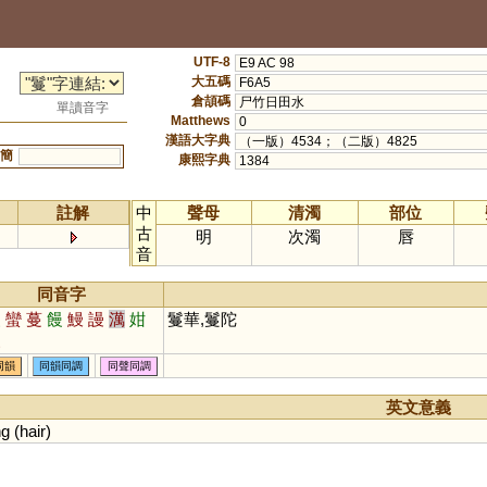
UTF-8
E9 AC 98
大五碼
F6A5
倉頡碼
尸竹日田水
單讀音字
Matthews
0
漢語大字典
（一版）4534；（二版）4825
簡
康熙字典
1384
註解
中
聲母
清濁
部位
古
明
次濁
唇
音
同音字
漫
蠻
蔓
饅
鰻
謾
澫
姏
鬘華,鬘陀
槾
同韻
同韻同調
同聲同調
英文意義
ng
(
hair
)