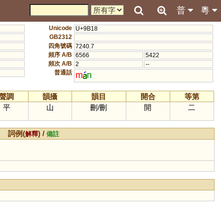
普
粵
Unicode
U+9B18
GB2312
四角號碼
7240.7
頻序 A/B
6566
5422
頻次 A/B
2
--
普通話
m
n
聲調
韻攝
韻目
開合
等第
平
山
刪
/
刪
開
二
詞例(
) /
解釋
備註