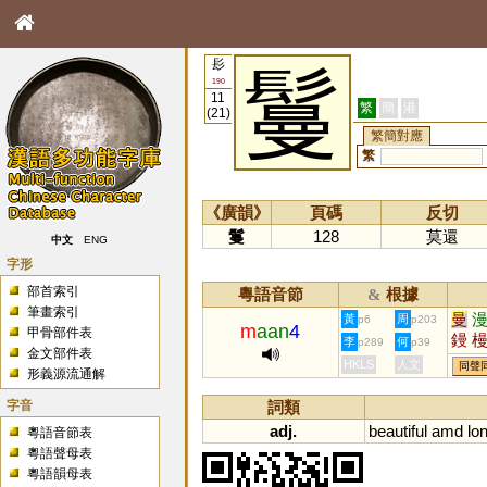
髟
鬘
190
11
繁
簡
港
(21)
繁簡對應
繁
《廣韻》
頁碼
反切
鬘
128
莫還
中文
ENG
字形
部首索引
粵語音節
根據
&
筆畫索引
曼
黃
周
p6
p203
m
aan
4
甲骨部件表
鏝
李
何
p289
p39
金文部件表
HKLS
人文
同聲
形義源流通解
字音
詞類
adj.
beautiful
amd
lo
粵語音節表
粵語聲母表
粵語韻母表