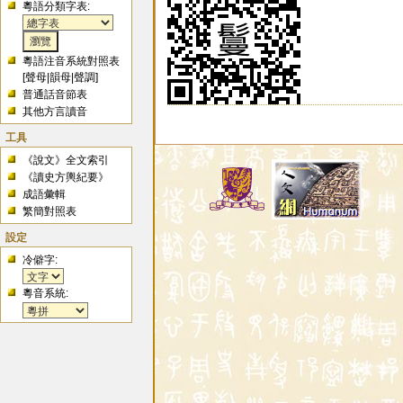
粵語分類字表:
粵語注音系統對照表
[
聲母
|
韻母
|
聲調
]
普通話音節表
其他方言讀音
工具
《說文》全文索引
《讀史方輿紀要》
成語彙輯
繁簡對照表
設定
冷僻字:
粵音系統: