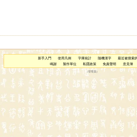
新手入門
使用凡例
字庫統計
隨機漢字
最近被搜索
鳴謝
製作單位
私隱政策
免責聲明
意見簿
（
管理員
）