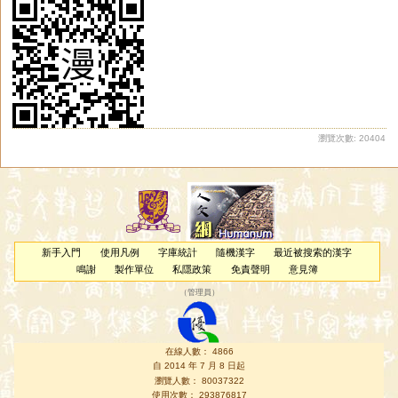
瀏覽次數: 20404
新手入門
使用凡例
字庫統計
隨機漢字
最近被搜索的漢字
鳴謝
製作單位
私隱政策
免責聲明
意見簿
（
管理員
）
在線人數： 4866
自 2014 年 7 月 8 日起
瀏覽人數： 80037322
使用次數： 293876817