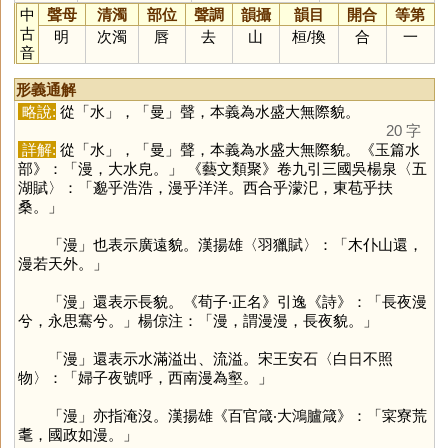
中
聲母
清濁
部位
聲調
韻攝
韻目
開合
等第
古
明
次濁
唇
去
山
桓
/
換
合
一
音
形義通解
略說:
從「
水
」，「
曼
」聲，本義為水盛大無際貌。
20 字
詳解:
從「
水
」，「
曼
」聲，本義為水盛大無際貌。《玉篇水
部》：「漫，大水皃。」 《藝文類聚》卷九引三國吳楊泉〈五
湖賦〉：「邈乎浩浩，漫乎洋洋。西合乎濛汜，東苞乎扶
桑。」
「
漫
」也表示廣遠貌。漢揚雄〈羽獵賦〉：「木仆山還，
漫若天外。」
「
漫
」還表示長貌。《荀子‧正名》引逸《詩》：「長夜漫
兮，永思騫兮。」楊倞注：「漫，謂漫漫，長夜貌。」
「
漫
」還表示水滿溢出、流溢。宋王安石〈白日不照
物〉：「婦子夜號呼，西南漫為壑。」
「
漫
」亦指淹沒。漢揚雄《百官箴‧大鴻臚箴》：「寀寮荒
耄，國政如漫。」