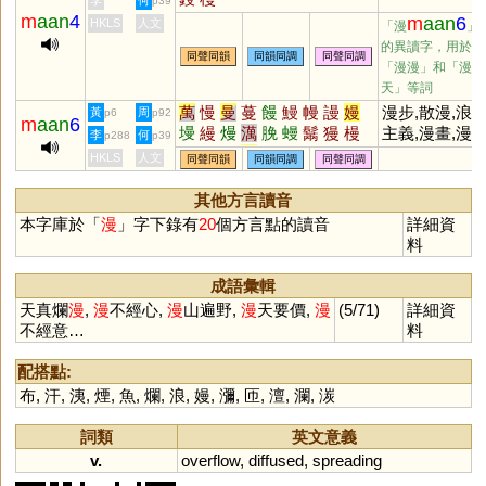
李
何
p39
m
aan
4
m
aan
6
HKLS
人文
「漫
」
的異讀字，用於
同聲同韻
同韻同調
同聲同調
「漫漫」和「漫
天」等詞
萬
慢
曼
蔓
饅
鰻
幔
謾
嫚
漫步,散漫,浪
黃
周
p6
p92
m
aan
6
墁
縵
熳
澫
脕
蟃
鬗
獌
槾
主義,漫畫,漫
李
何
p288
p39
鄤
僈
卍
万
鏝
長,瀰漫,漫山
HKLS
人文
同聲同韻
同韻同調
同聲同調
野,漫不經意
其他方言讀音
本字庫於「
漫
」字下錄有
20
個方言點的讀音
詳細資
料
成語彙輯
天真爛
漫
,
漫
不經心,
漫
山遍野,
漫
天要價,
漫
(5/71)
詳細資
不經意…
料
配搭點:
布
,
汗
,
洟
,
煙
,
魚
,
爛
,
浪
,
嫚
,
瀰
,
匝
,
澶
,
瀾
,
湠
詞類
英文意義
v.
overflow
,
diffused
,
spreading