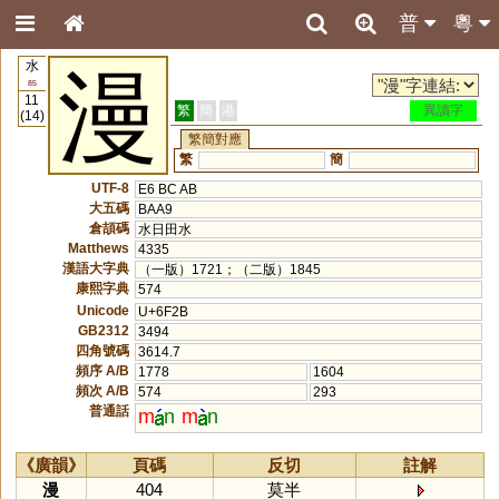
普
粵
水
漫
85
11
繁
簡
港
異讀字
(14)
繁簡對應
繁
簡
UTF-8
E6 BC AB
大五碼
BAA9
倉頡碼
水日田水
Matthews
4335
漢語大字典
（一版）1721；（二版）1845
康熙字典
574
Unicode
U+6F2B
GB2312
3494
四角號碼
3614.7
頻序 A/B
1778
1604
頻次 A/B
574
293
普通話
m
n
m
n
《廣韻》
頁碼
反切
註解
漫
404
莫半