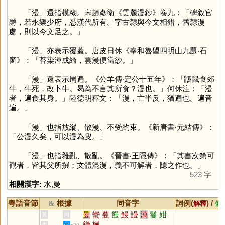
「
漫
」還指模糊。宋趙彥衛《雲麓漫鈔》卷九：「碑敘官
爵，若永樂少府，悉漢代所有。字古隸與今文相錯，舊隸漫
處，則以今文足之。」
「
漫
」亦表示覆蓋。唐皮日休《奉和魯望四明山九題‧石
窗》：「苔染渾成綺，雲漫便當紗。」
「
漫
」還表示周遍。《公羊傳‧定公十五年》：「鼷鼠食郊
牛，牛死，改卜牛。曷為不言其所食？漫也。」何休注：「漫
者，遍食其身。」陸德明釋文：「漫，亡半反，猶遍也。遍音
遍。」
「
漫
」也指放縱、散漫、不受約束。《新唐書‧元結傳》：
「公漫久矣，可以漫為叟。」
「
漫
」也指雜亂、散亂。《晉書‧王隱傳》：「其書次第可
觀者，皆其父所撰；文體混漫，義不可解者，隱之作也。」
523 字
相關漢字:
水
,
曼
粵語音節
根據
同音字
詞例(
) /
&
解釋
備
曼
蠻
蔓
饅
鰻
謾
澫
鬘
姏
黃
周
鏝
槾