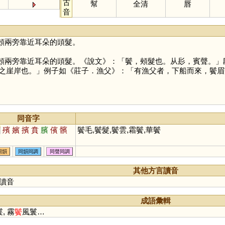
古
幫
全清
唇
音
頰兩旁靠近耳朵的頭髮。
頰兩旁靠近耳朵的頭髮。《說文》：「鬢，頰髮也。从髟，賓聲。」
之崖岸也。」例子如《莊子．漁父》：「有漁父者，下船而來，鬢眉
同音字
賓
殯
嬪
擯
賁
臏
儐
髕
鬢毛,鬢髮,鬢雲,霜鬢,華鬢
同韻
同韻同調
同聲同調
其他方言讀音
讀音
成語彙輯
, 霧
鬢
風鬟…