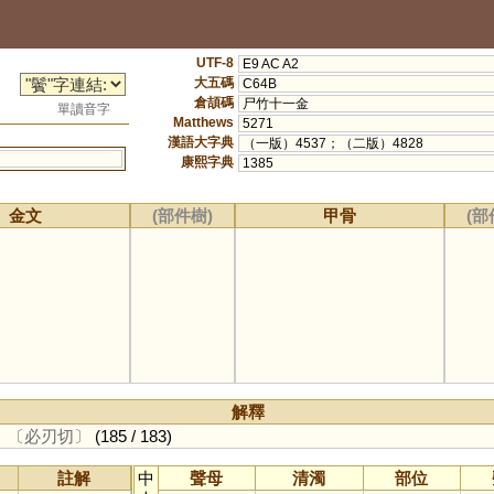
UTF-8
E9 AC A2
大五碼
C64B
倉頡碼
尸竹十一金
單讀音字
Matthews
5271
漢語大字典
（一版）4537；（二版）4828
康熙字典
1385
金文
(部件樹)
甲骨
(部
解釋
。
〔必刃切〕
(185 / 183)
註解
中
聲母
清濁
部位