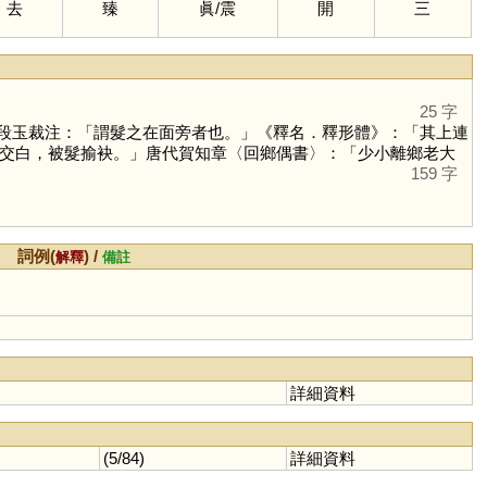
去
臻
眞
/
震
開
三
25 字
段玉裁注：「謂髮之在面旁者也。」《釋名．釋形體》：「其上連
交白，被髮揄袂。」唐代賀知章〈回鄉偶書〉：「少小離鄉老大
159 字
詞例(
) /
解釋
備註
詳細資料
(5/84)
詳細資料