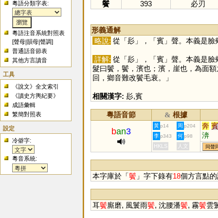
鬢
393
必刃
粵語分類字表:
形義通解
粵語注音系統對照表
略說:
從「
髟
」，「
賓
」聲。本義是臉
[
聲母
|
韻母
|
聲調
]
普通話音節表
詳解:
從「
髟
」，「
賓
」聲。本義是臉
其他方言讀音
髮曰鬢，鬢，濱也；濱，崖也，為面額
工具
回，鄉音難改鬢毛衰。」
《說文》全文索引
相關漢字:
髟
,
賓
《讀史方輿紀要》
成語彙輯
粵語音節
根據
繁簡對照表
&
奔
黃
周
p14
p204
設定
b
an
3
渀
李
何
p343
p98
冷僻字:
HKLS
人文
同聲
粵音系統:
本字庫於「
鬢
」字下錄有
18
個方言點的
耳
鬢
廝磨, 風鬟雨
鬢
, 沈腰潘
鬢
, 霧
鬢
雲鬟