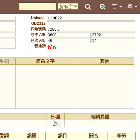
普
粵
Unicode
U+9B22
GB2312
四角號碼
7280.6
頻序 A/B
3800
3792
頻次 A/B
46
14
普通話
b
n
件樹)
簡帛文字
其他
部居
相關異體
髟
聲調
韻攝
韻目
開合
等第