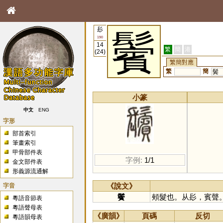
髟
鬢
190
14
繁
簡
港
(24)
繁簡對應
繁
簡
鬓
小篆
中文
ENG
字形
部首索引
筆畫索引
甲骨部件表
字例:
1/1
金文部件表
形義源流通解
字音
《說文》
鬢
頰髮也。从髟，賓聲
粵語音節表
粵語聲母表
《廣韻》
頁碼
反切
粵語韻母表