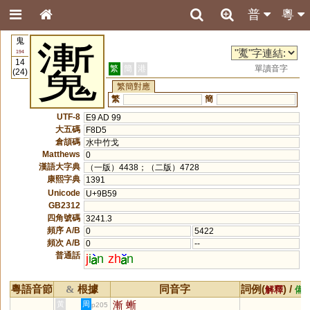
普
粵
鬼
魙
194
14
繁
簡
港
單讀音字
(24)
繁簡對應
繁
簡
UTF-8
E9 AD 99
大五碼
F8D5
倉頡碼
水中竹戈
Matthews
0
漢語大字典
（一版）4438；（二版）4728
康熙字典
1391
Unicode
U+9B59
GB2312
四角號碼
3241.3
頻序 A/B
0
5422
頻次 A/B
0
--
普通話
j
i
n
zh
n
粵語音節
根據
同音字
詞例(
) /
&
解釋
備
漸
螹
黃
周
p205