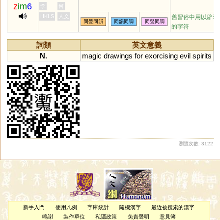
z
im
6
李
何
HKLS
人文
舊習俗中用以辟邪
同聲同韻
同韻同調
同聲同調
的字符
詞類
英文意義
N.
magic
drawings
for
exorcising
evil
spirits
瀏覽次數: 3122
新手入門
使用凡例
字庫統計
隨機漢字
最近被搜索的漢字
鳴謝
製作單位
私隱政策
免責聲明
意見簿