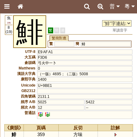
普
粵
魚
鯡
195
8
繁
簡
港
單讀音字
(19)
繁簡對應
繁
簡
鲱
UTF-8
E9 AF A1
大五碼
F3D6
倉頡碼
弓火中一卜
Matthews
0
漢語大字典
（一版）4695；（二版）5008
康熙字典
1400
Unicode
U+9BE1
GB2312
四角號碼
2131.1
頻序 A/B
5025
5422
頻次 A/B
12
--
普通話
f
i
f
i
《廣韻》
頁碼
反切
註解
鯡
359
方味