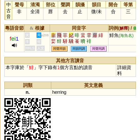
中
聲母
清濁
部位
聲調
韻攝
韻目
開合
等第
古
非
全清
唇
去
止
微
/
未
合
三
音
粵語音節
根據
同音字
詞例(
) /
&
解釋
備
非
飛
菲
妃
啡
蜚
霏
扉
緋
鯡魚
黃
周
(海魚名)
p206
f
ei
1
婓
馡
騑
騛
餥
曊
裶
李
何
HKLS
人文
同聲同韻
同韻同調
同聲同調
其他方言讀音
本字庫於「
鯡
」字下錄有
1
個方言點的讀音
詳細資
料
詞類
英文意義
n.
herring