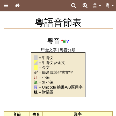
普
粵
粵語音節表
粵音
f
ei
?
甲金文字
|
粵音分類
= 甲骨文
= 甲骨文及金文
= 金文
斜
= 簡帛或其他古文字
紅
= 小篆
綠
= 無小篆
藍
= Unicode 擴展A/B區用字
粗
= 附插圖
音節
粵音
漢字