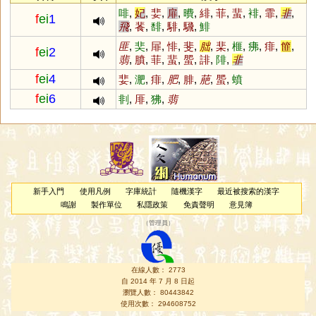
啡
,
妃
,
婓
,
扉
,
曊
,
緋
,
菲
,
蜚
,
裶
,
霏
,
非
,
f
ei
1
飛
,
餥
,
馡
,
騑
,
騛
,
鯡
匪
,
奜
,
屝
,
悱
,
斐
,
朏
,
棐
,
榧
,
疿
,
痱
,
篚
,
f
ei
2
翡
,
膹
,
菲
,
蜚
,
蜰
,
誹
,
陫
,
非
f
ei
4
婓
,
淝
,
痱
,
肥
,
腓
,
萉
,
蜰
,
蟦
f
ei
6
剕
,
厞
,
狒
,
翡
新手入門
使用凡例
字庫統計
隨機漢字
最近被搜索的漢字
鳴謝
製作單位
私隱政策
免責聲明
意見簿
（
管理員
）
在線人數： 2773
自 2014 年 7 月 8 日起
瀏覽人數： 80443842
使用次數： 294608752