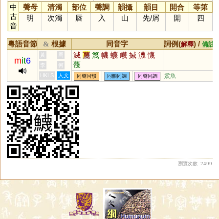
中
聲母
清濁
部位
聲調
韻攝
韻目
開合
等第
古
明
次濁
唇
入
山
先
/
屑
開
四
音
粵語音節
根據
同音字
詞例(
) /
&
解釋
備註
滅
蔑
篾
幭
蠛
衊
搣
瀎
懱
黃
周
m
it
6
薎
李
何
HKLS
人文
鮆魚
同聲同韻
同韻同調
同聲同調
瀏覽次數: 2499