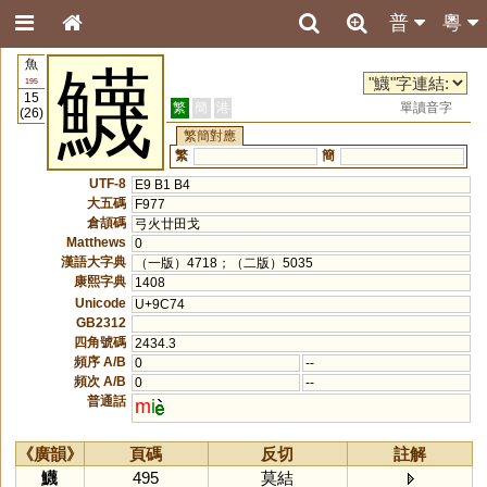
普
粵
魚
鱴
195
15
繁
簡
港
單讀音字
(26)
繁簡對應
繁
簡
UTF-8
E9 B1 B4
大五碼
F977
倉頡碼
弓火廿田戈
Matthews
0
漢語大字典
（一版）4718；（二版）5035
康熙字典
1408
Unicode
U+9C74
GB2312
四角號碼
2434.3
頻序 A/B
0
--
頻次 A/B
0
--
普通話
m
i
《廣韻》
頁碼
反切
註解
鱴
495
莫結