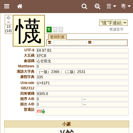
普
粵
心
懱
61
15
繁
簡
港
單讀音字
(18)
繁簡對應
繁
簡
UTF-8
E6 87 B1
大五碼
EFCB
倉頡碼
心廿田戈
Matthews
0
漢語大字典
（一版）2366；（二版）2531
康熙字典
335
Unicode
U+61F1
GB2312
四角號碼
9305.0
頻序 A/B
0
--
頻次 A/B
0
--
普通話
m
i
小篆