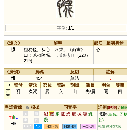
字例:
1/1
《說文》
解釋
部居
相關異體
懱
輕易也。从心，蔑聲。《商書》
心
曰：以相陵懱。
〔莫結切〕
(220 /
219)
《廣韻》
頁碼
反切
註解
懱
494
莫結
中
聲母
清濁
部位
聲調
韻攝
韻目
開合
等第
古
明
次濁
唇
入
山
先
/
屑
開
四
音
粵語音節
根據
同音字
詞例(
) /
&
解釋
備註
滅
蔑
篾
幭
蠛
衊
搣
瀎
鱴
懱爵
黃
周
(鳥名。即鹪
m
it
6
薎
鹩)
李
何
HKLS
人文
輕慢;微小;拭滅
同聲同韻
同韻同調
同聲同調