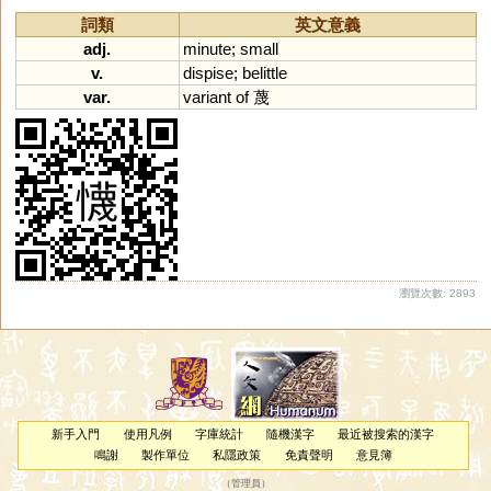
詞類
英文意義
adj.
minute
;
small
v.
dispise
;
belittle
var.
variant
of
蔑
瀏覽次數: 2893
新手入門
使用凡例
字庫統計
隨機漢字
最近被搜索的漢字
鳴謝
製作單位
私隱政策
免責聲明
意見簿
（
管理員
）