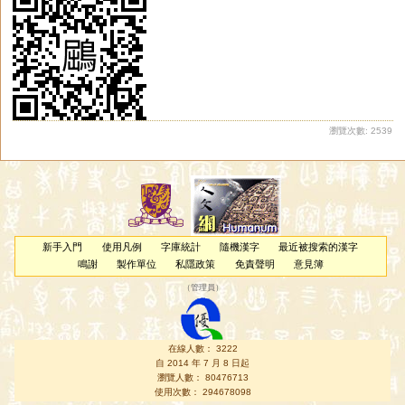
瀏覽次數: 2539
新手入門
使用凡例
字庫統計
隨機漢字
最近被搜索的漢字
鳴謝
製作單位
私隱政策
免責聲明
意見簿
（
管理員
）
在線人數： 3222
自 2014 年 7 月 8 日起
瀏覽人數： 80476713
使用次數： 294678098