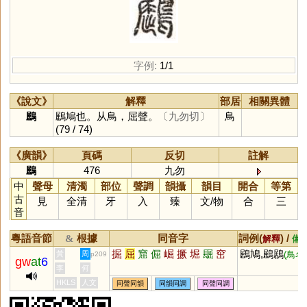
字例:
1/1
《說文》
解釋
部居
相關異體
鶌
鶌鳩也。从鳥，屈聲。
〔九勿切〕
鳥
(79 / 74)
《廣韻》
頁碼
反切
註解
鶌
476
九勿
中
聲母
清濁
部位
聲調
韻攝
韻目
開合
等第
古
見
全清
牙
入
臻
文
/
物
合
三
音
粵語音節
根據
同音字
詞例(
) /
&
解釋
備
掘
屈
窟
倔
崛
撅
堀
镼
窋
鶌鳩,鶌鶋
黃
周
(鳥名)
p209
gw
at
6
李
何
HKLS
人文
同聲同韻
同韻同調
同聲同調