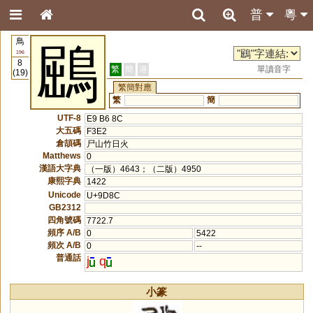
普
粵
鳥
鶌
196
8
繁
簡
港
單讀音字
(19)
繁簡對應
繁
簡
UTF-8
E9 B6 8C
大五碼
F3E2
倉頡碼
尸山竹日火
Matthews
0
漢語大字典
（一版）4643；（二版）4950
康熙字典
1422
Unicode
U+9D8C
GB2312
四角號碼
7722.7
頻序 A/B
0
5422
頻次 A/B
0
--
普通話
j
q
小篆