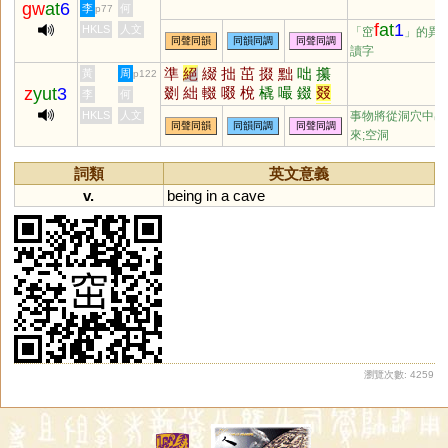
gw
at
6
李
何
p77
f
at
1
HKLS
人文
「窋
」的異
同聲同韻
同韻同調
同聲同調
讀字
準
絕
綴
拙
茁
掇
黜
咄
攥
黃
周
p122
z
yut
3
剟
絀
輟
啜
梲
橇
嘬
錣
叕
李
何
醊
餟
蕝
歠
敪
蝃
蕞
毲
毳
HKLS
人文
事物將從洞穴中出
同聲同韻
同韻同調
同聲同調
柮
揝
欼
泏
嚽
貀
鵽
蠿
畷
來;空洞
罬
腏
琡
棳
裰
惙
詞類
英文意義
v.
being
in
a
cave
瀏覽次數: 4259