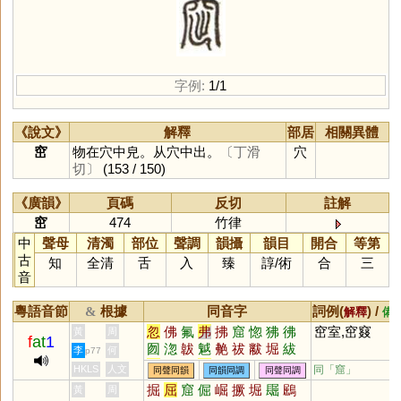
字例:
1/1
《說文》
解釋
部居
相關異體
窋
物在穴中皃。从穴中出。
〔丁滑
穴
切〕
(153 / 150)
《廣韻》
頁碼
反切
註解
窋
474
竹律
中
聲母
清濁
部位
聲調
韻攝
韻目
開合
等第
古
知
全清
舌
入
臻
諄
/
術
合
三
音
粵語音節
根據
同音字
詞例(
) /
&
解釋
備
忽
佛
氟
弗
拂
窟
惚
狒
彿
窋室,窋窡
黃
周
f
at
1
囫
淴
韍
魆
艴
祓
黻
堀
紱
李
何
p77
巿
笏
芾
茀
胐
笰
袚
欻
綍
HKLS
人文
同「
窟
」
同聲同韻
同韻同調
同聲同調
芴
曶
昒
帗
刜
矻
紼
泏
匢
掘
屈
窟
倔
崛
撅
堀
镼
鶌
黃
周
冹
啒
柭
柫
烼
翇
圣