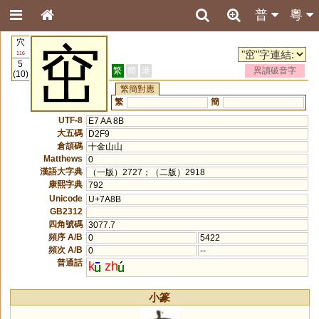
普
粵
穴
窋
116
5
繁
簡
港
異讀破音字
(10)
繁簡對應
繁
簡
UTF-8
E7 AA 8B
大五碼
D2F9
倉頡碼
十金山山
Matthews
0
漢語大字典
（一版）2727；（二版）2918
康熙字典
792
Unicode
U+7A8B
GB2312
四角號碼
3077.7
頻序 A/B
0
5422
頻次 A/B
0
--
普通話
k
zh
小篆