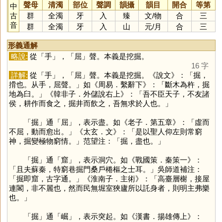
聲母
清濁
部位
聲調
韻攝
韻目
開合
等第
中
古
群
全濁
牙
入
臻
文
/
物
合
三
音
群
全濁
牙
入
山
元
/
月
合
三
形義通解
略說:
從「
手
」，「
屈
」聲。本義是挖掘。
16 字
詳解:
從「
手
」，「
屈
」聲。本義是挖掘。《說文》：「掘，
搰也。从手，屈聲。」如《周易．繫辭下》：「斷木為杵，掘
地為臼。」《韓非子．外儲說右上》：「吾不臣天子，不友諸
侯，耕作而食之，掘井而飲之，吾無求於人也。」
「
掘
」通「
屈
」，表示盡。如《老子．第五章》：「虛而
不屈，動而愈出。」《太玄．文》：「是以聖人仰左則常窮
神，掘變極物窮情。」范望注：「掘，盡也。」
「
掘
」通「
窟
」，表示洞穴。如《戰國策．秦策一》：
「且夫蘇秦，特窮巷掘門桑戶棬樞之士耳。」吳師道補注：
「掘即窟，古字通。」《淮南子．主術》：「高臺層榭，接屋
連閣，非不麗也，然而民無堀室狹廬所以託身者，則明主弗樂
也。」
「
掘
」通「
崛
」，表示突起。如《漢書．揚雄傳上》：