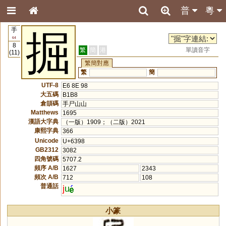
普
粵
手
掘
64
8
繁
簡
港
單讀音字
(11)
繁簡對應
繁
簡
UTF-8
E6 8E 98
大五碼
B1B8
倉頡碼
手尸山山
Matthews
1695
漢語大字典
（一版）1909；（二版）2021
康熙字典
366
Unicode
U+6398
GB2312
3082
四角號碼
5707.2
頻序 A/B
1627
2343
頻次 A/B
712
108
普通話
j
u
小篆