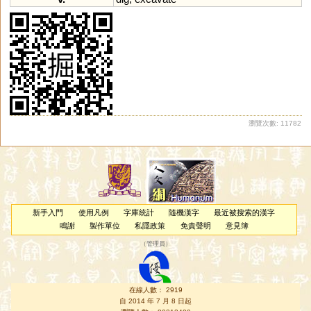
瀏覽次數: 11782
新手入門
使用凡例
字庫統計
隨機漢字
最近被搜索的漢字
鳴謝
製作單位
私隱政策
免責聲明
意見簿
（
管理員
）
在線人數： 2919
自 2014 年 7 月 8 日起