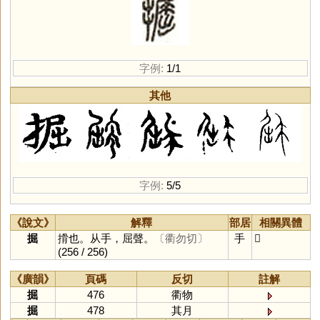
字例:
1/1
其他
字例:
5/5
《說文》
解釋
部居
相關異體
掘
搰也。从手，屈聲。
〔衢勿切〕
手
𢶵
(256 / 256)
《廣韻》
頁碼
反切
註解
掘
476
衢物
掘
478
其月