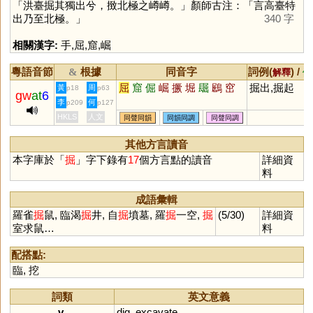
「洪臺掘其獨出兮，㨖北極之嶟嶟。」顏師古注：「言高臺特
出乃至北極。」
340 字
相關漢字:
手
,
屈
,
窟
,
崛
粵語音節
根據
同音字
詞例(
) /
&
解釋
備
屈
窟
倔
崛
撅
堀
镼
鶌
窋
掘出,掘起
黃
周
p18
p63
gw
at
6
李
何
p209
p127
HKLS
人文
同聲同韻
同韻同調
同聲同調
其他方言讀音
本字庫於「
掘
」字下錄有
17
個方言點的讀音
詳細資
料
成語彙輯
羅雀
掘
鼠, 臨渴
掘
井, 自
掘
墳墓, 羅
掘
一空,
掘
(5/30)
詳細資
室求鼠…
料
配搭點:
臨
,
挖
詞類
英文意義
v.
dig
,
excavate