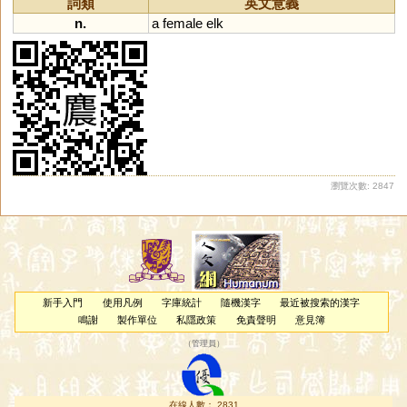
詞類
英文意義
n.
a
female
elk
瀏覽次數: 2847
新手入門
使用凡例
字庫統計
隨機漢字
最近被搜索的漢字
鳴謝
製作單位
私隱政策
免責聲明
意見簿
（
管理員
）
在線人數： 2831