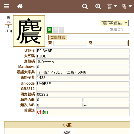
普
粵
鹿
麎
198
7
繁
簡
港
單讀音字
(18)
繁簡對應
繁
簡
UTF-8
E9 BA 8E
大五碼
F1DE
倉頡碼
戈心一一女
Matthews
0
漢語大字典
（一版）4731；（二版）5046
康熙字典
1438
Unicode
U+9E8E
GB2312
四角號碼
0023.2
頻序 A/B
0
--
頻次 A/B
0
--
普通話
ch
n
小篆