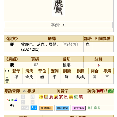
字例:
1/1
《說文》
解釋
部居
相關異體
麎
牝麋也。从鹿，辰聲。
〔植鄰切〕
鹿
(202 / 201)
《廣韻》
頁碼
反切
註解
麎
102
植鄰
中
聲母
清濁
部位
聲調
韻攝
韻目
開合
等第
古
禪
全濁
齒
平
臻
眞
/
眞
開
三
音
粵語音節
根據
同音字
詞例(
) /
&
解釋
備註
神
臣
晨
辰
宸
蜃
䢅
桭
鷐
黃
周
s
an
4
李
何
HKLS
人文
雌性麋鹿
同聲同韻
同韻同調
同聲同調