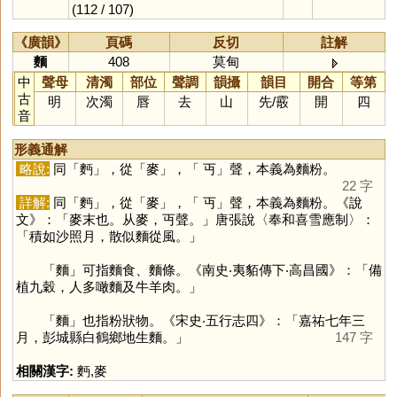
(112 / 107)
《廣韻》
頁碼
反切
註解
麵
408
莫甸
中
聲母
清濁
部位
聲調
韻攝
韻目
開合
等第
古
明
次濁
唇
去
山
先
/
霰
開
四
音
形義通解
略說:
同「
麪
」，從「
麥
」，「 丏」聲，本義為麵粉。
22 字
詳解:
同「
麪
」，從「
麥
」，「 丏」聲，本義為麵粉。《說
文》：「麥末也。从麥，丏聲。」唐張說〈奉和喜雪應制〉：
「積如沙照月，散似麵從風。」
「
麵
」可指麵食、麵條。《南史‧夷貊傳下‧高昌國》：「備
植九穀，人多噉麵及牛羊肉。」
「
麵
」也指粉狀物。《宋史‧五行志四》：「嘉祐七年三
月，彭城縣白鶴鄉地生麵。」
147 字
相關漢字:
麪
,
麥