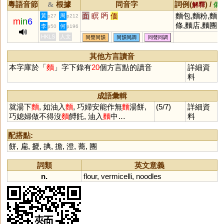
粵語音節
根據
同音字
詞例(
) /
&
解釋
備
面
瞑
眄
偭
麵包,麵粉,麵
黃
周
p27
p212
m
in
6
條,麵店,麵團
李
何
p50
p196
HKLS
人文
同聲同韻
同韻同調
同聲同調
其他方言讀音
本字庫於「
麵
」字下錄有
20
個方言點的讀音
詳細資
料
成語彙輯
就湯下
麵
, 如油入
麵
, 巧婦安能作無
麵
湯餅,
(5/7)
詳細資
巧媳婦做不得沒
麵
餺飥, 油入
麵
中…
料
配搭點:
餅
,
扁
,
搋
,
捵
,
擔
,
澄
,
蕎
,
團
詞類
英文意義
n.
flour
,
vermicelli
,
noodles