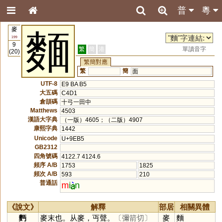
普
粵
麥
麵
199
9
繁
簡
港
單讀音字
(20)
繁簡對應
繁
簡
面
UTF-8
E9 BA B5
大五碼
C4D1
倉頡碼
十弓一田中
Matthews
4503
漢語大字典
（一版）4605；（二版）4907
康熙字典
1442
Unicode
U+9EB5
GB2312
四角號碼
4122.7 4124.6
頻序 A/B
1753
1825
頻次 A/B
593
210
普通話
m
i
n
《說文》
解釋
部居
相關異體
麪
麥末也。从麥，丏聲。
〔彌箭切〕
麥
麵