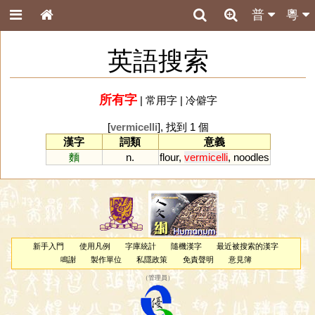
普
粵
英語搜索
所有字
|
常用字
|
冷僻字
[
vermicelli
], 找到 1 個
漢字
詞類
意義
麵
n.
flour
,
vermicelli
,
noodles
新手入門
使用凡例
字庫統計
隨機漢字
最近被搜索的漢字
鳴謝
製作單位
私隱政策
免責聲明
意見簿
（
管理員
）