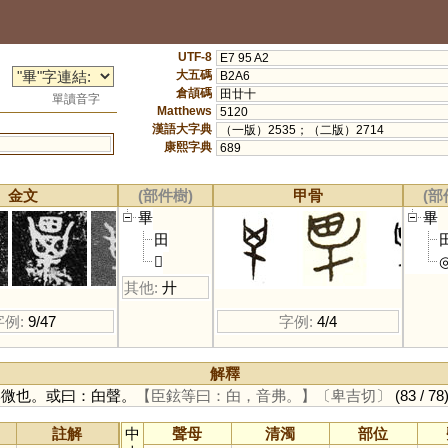
UTF-8
E7 95 A2
大五碼
B2A6
倉頡碼
田廿十
單讀音字
Matthews
5120
漢語大字典
（一版）2535；（二版）2714
康熙字典
689
金文
(部件樹)
甲骨
(部
畢
畢
田
𠦒
其他:
廾
字例:
9/47
字例:
4/4
解釋
形微也。或曰：甶聲。
【臣鉉等曰：甶，音弗。】
〔卑吉切〕
(83 / 78
註解
中
聲母
清濁
部位