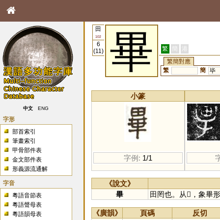
田
畢
102
6
繁
簡
港
(11)
繁簡對應
繁
簡
毕
小篆
中文
ENG
字形
部首索引
筆畫索引
甲骨部件表
字例:
1/1
金文部件表
形義源流通解
字音
《說文》
畢
田罔也。从𠦒，象畢
粵語音節表
粵語聲母表
《廣韻》
頁碼
反切
粵語韻母表