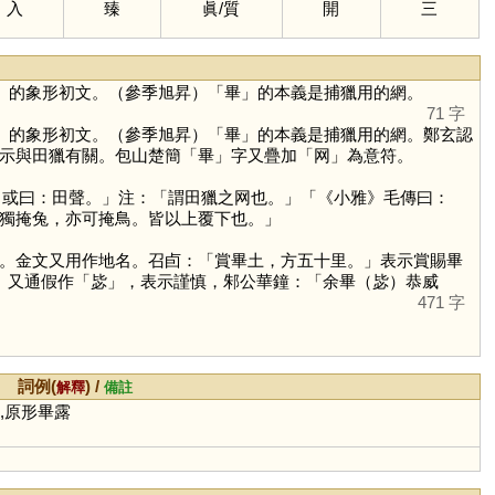
入
臻
眞
/
質
開
三
」的象形初文。（參季旭昇）「
畢
」的本義是捕獵用的網。
71 字
」的象形初文。（參季旭昇）「
畢
」的本義是捕獵用的網。鄭玄認
示與田獵有關。包山楚簡「
畢
」字又疊加「
网
」為意符。
。或曰：田聲。」注：「謂田獵之网也。」「《小雅》毛傳曰：
獨掩兔，亦可掩鳥。皆以上覆下也。」
。金文又用作地名。召卣：「賞畢土，方五十里。」表示賞賜畢
。又通假作「
毖
」，表示謹慎，邾公華鐘：「余畢（毖）恭威
471 字
詞例(
) /
解釋
備註
敬,原形畢露