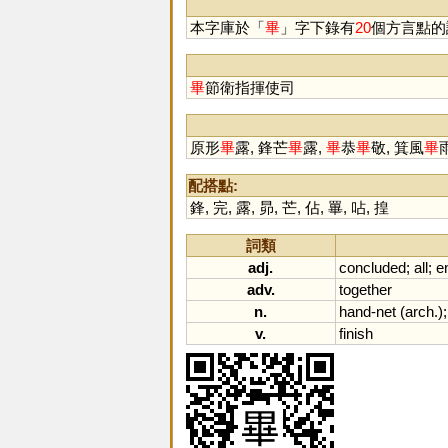
本字庫於「
畢
」字下錄有
20
個方言點的
畢
節衛指揮使司
原形
畢
露, 鋒芒
畢
露,
畢
恭
畢
敬, 箕風
畢
配搭點:
鋒
,
完
,
露
,
昴
,
芒
,
佔
,
罼
,
呫
,
揘
詞類
adj.
concluded
;
all
;
en
adv.
together
n.
hand
-
net
(
arch
.)
v.
finish