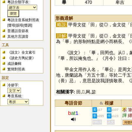
畢
470
卑吉
粵語分類字表:
形義通解
粵語注音系統對照表
略說:
甲骨文從「
田
」從◎，金文從「
[
聲母
|
韻母
|
聲調
]
普通話音節表
詳解:
甲骨文從「
田
」從◎，金文從「
其他方言讀音
為「
畢
」的形制特點是網小而柄長。《
工具
《說文》：「畢，田罔也。从𠦒，象
《說文》全文索引
『畢，所以掩兔也。』《月令》注曰：
《讀史方輿紀要》
成語彙輯
甲金文用作人名，「畢公」是周文王
繁簡對照表
地，唐蘭認為「方五十里」等於二千五
設定
（畏）忌」，意思是說我謹慎敬畏。《
冷僻字:
相關漢字:
田
,
𠦒
,
网
,
毖
粵音系統:
粵語音節
根據
&
不
黃
周
p17
p107
b
at
1
蹕
李
何
p265
p123
彃
HKLS
人文
同聲