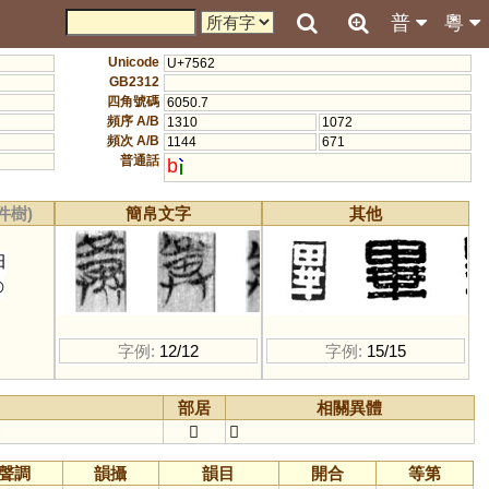
普
粵
Unicode
U+7562
GB2312
四角號碼
6050.7
頻序 A/B
1310
1072
頻次 A/B
1144
671
普通話
b
件樹)
簡帛文字
其他
田
◎
字例:
12/12
字例:
15/15
部居
相關異體
)
𠦒
𤲃
聲調
韻攝
韻目
開合
等第