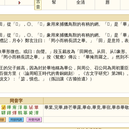
古
幫
全清
唇
音
田
」從「
𠦒
」，◎、「
𠦒
」象用來捕獵鳥獸的有柄的網。「
𠦒
」是「
畢
田
」從「
𠦒
」，◎、「
𠦒
」象用來捕獵鳥獸的有柄的網。「
𠦒
」是「
畢
禮記．月令》鄭玄注曰：「罔小而柄長謂之畢。」「
田
」是意符，表
畢形微也。或曰：甶聲。」段玉裁改為「田网也。从田、从𠦒象形
『罔小而柄長謂之畢。』按《鴛鴦》傳云：『畢掩而羅之。』然則不
的兒子姬高，因為封於畢地稱為畢公，與周公、召公同為周初重臣
百個方里（〈論周昭王時代的青銅銘刻〉，《古文字研究》第2輯）
說文》：「毖，慎也。」（孫詒讓《古籀拾遺》）
同音字
筆
泌
嗶
甭
潷
蓽
珌
篳
畢業,完畢,鋒芒畢露,畢命,畢竟,畢宿,畢恭畢
縪
驆
鏎
熚
鷝
罼
觱
滭
吥
同韻
同韻同調
同聲同調