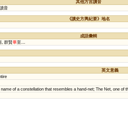
其他方言讀音
讀音
《讀史方輿紀要》地名
成語彙輯
雨, 群賢
畢
至…
英文意義
tire
;
name
of
a
constellation
that
resembles
a
hand
-
net
;
The
Net
,
one
of
t