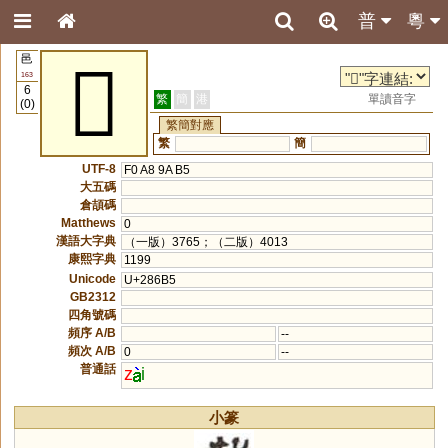
普
粵
邑
𨚵
163
6
繁
簡
港
單讀音字
(0)
繁簡對應
繁
簡
UTF-8
F0 A8 9A B5
大五碼
倉頡碼
Matthews
0
漢語大字典
（一版）3765；（二版）4013
康熙字典
1199
Unicode
U+286B5
GB2312
四角號碼
頻序 A/B
--
頻次 A/B
0
--
普通話
z
i
小篆