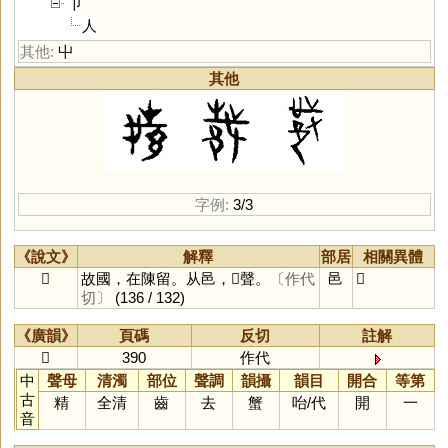
卩
人
其他:
屮
其他
字例:
3/3
《說文》
解釋
部居
相關異體
𨚵
故國，在陳留。从邑，𢦒聲。
〔作代
邑
𨛚
切〕
(136 / 132)
《廣韻》
頁碼
反切
註解
𨚵
390
作代
中
聲母
清濁
部位
聲調
韻攝
韻目
開合
等第
古
精
全清
齒
去
蟹
咍
/
代
開
一
音