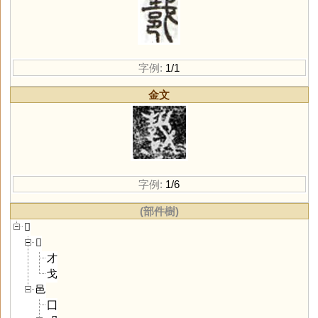
字例:
1/1
金文
字例:
1/6
(部件樹)
𨚵
𢦔
才
戈
邑
囗