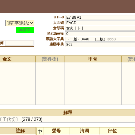
UTF-8
E7 B8 A1
大五碼
EACD
倉頡碼
女火十卜十
異讀字
Matthews
0
漢語大字典
（一版）3440；（二版）3668
簡
康熙字典
862
金文
(部件樹)
甲骨
(部
解釋
〔子代切〕
(278 / 279)
註解
聲母
清濁
部位
中