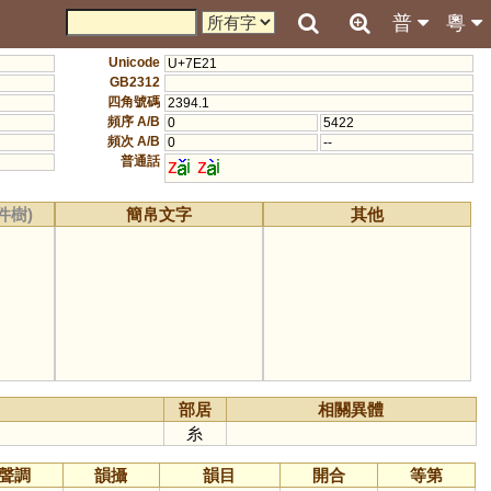
普
粵
Unicode
U+7E21
GB2312
四角號碼
2394.1
頻序 A/B
0
5422
頻次 A/B
0
--
普通話
z
i
z
i
件樹)
簡帛文字
其他
部居
相關異體
糸
聲調
韻攝
韻目
開合
等第