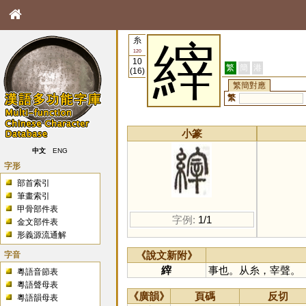
糸
縡
120
10
繁
簡
港
(16)
繁簡對應
繁
小篆
中文
ENG
字形
部首索引
筆畫索引
甲骨部件表
字例:
1/1
金文部件表
形義源流通解
字音
《說文新附》
縡
事也。从糸，宰聲。
粵語音節表
粵語聲母表
《廣韻》
頁碼
反切
粵語韻母表