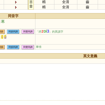
古
精
全清
齒
音
精
全清
齒
同音字
宰
崽
z
oi
3
「縡
」的異讀字
同韻
同韻同調
同聲同調
載
𨚵
𩛥
事情
同韻
同韻同調
同聲同調
英文意義