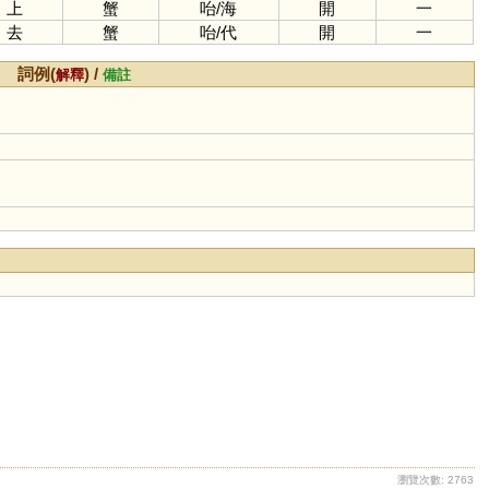
上
蟹
咍
/
海
開
一
去
蟹
咍
/
代
開
一
詞例(
) /
解釋
備註
瀏覽次數: 2763