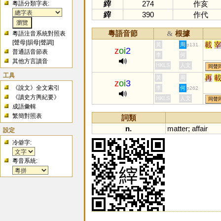
縡
274
作亥
粵語分類字表:
縡
390
作代
粵語音節
根據
&
粵語注音系統對照表
[
聲母
|
韻母
|
聲調
]
載
黃
周
p131
z
oi
2
普通話音節表
李
何
其他方言讀音
HKLS
人文
同聲
工具
再
黃
周
z
oi
3
《說文》全文索引
李
何
p262
《讀史方輿紀要》
HKLS
人文
同聲
成語彙輯
繁簡對照表
詞類
n.
matter
;
affair
設定
冷僻字:
粵音系統: