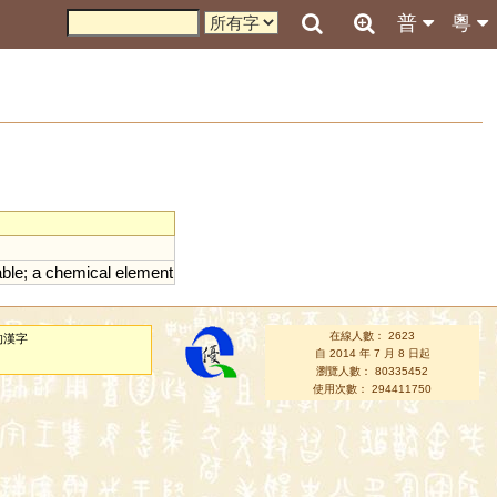
普
粵
able
;
a
chemical
element
在線人數： 2623
的漢字
自 2014 年 7 月 8 日起
瀏覽人數： 80335452
使用次數： 294411750