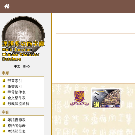
中文
ENG
字形
部首索引
筆畫索引
甲骨部件表
金文部件表
形義源流通解
字音
粵語音節表
粵語聲母表
粵語韻母表