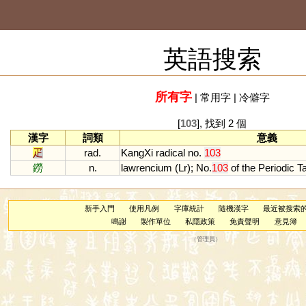
英語搜索
所有字
|
常用字
|
冷僻字
[
103
], 找到 2 個
漢字
詞類
意義
疋
rad.
KangXi
radical
no
.
103
鐒
n.
lawrencium
(
Lr
);
No
.
103
of
the
Periodic
T
新手入門
使用凡例
字庫統計
隨機漢字
最近被搜索
鳴謝
製作單位
私隱政策
免責聲明
意見簿
（
管理員
）