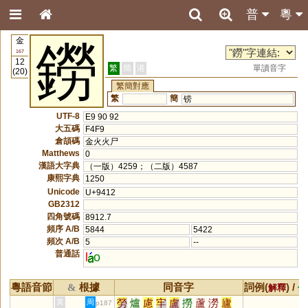
普
粵
金
鐒
167
12
繁
簡
港
單讀音字
(20)
繁簡對應
繁
簡
铹
UTF-8
E9 90 92
大五碼
F4F9
倉頡碼
金火火尸
Matthews
0
漢語大字典
（一版）4259；（二版）4587
康熙字典
1250
Unicode
U+9412
GB2312
四角號碼
8912.7
頻序 A/B
5844
5422
頻次 A/B
5
--
普通話
l
o
粵語音節
根據
同音字
詞例(
) /
&
解釋
備
勞
爐
慮
牢
盧
撈
蘆
澇
廬
黃
周
p187