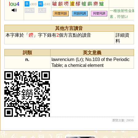
l
ou
4
驢
顱
嘮
瀘
醪
轤
鸕
癆
鱸
李
何
p303
p240
壚
臚
櫨
嶗
纑
艫
獹
罏
浶
HKLS
人文
一種放射性金屬
同聲同韻
同韻同調
同聲同調
鑪
玈
僗
簩
蟧
謱
籚
蠦
簝
素，符號Lr
嚧
璷
攎
其他方言讀音
本字庫於「
鐒
」字下錄有
2
個方言點的讀音
詳細資
料
詞類
英文意義
n.
lawrencium
(
Lr
);
No
.
103
of
the
Periodic
Table
;
a
chemical
element
瀏覽次數: 2806