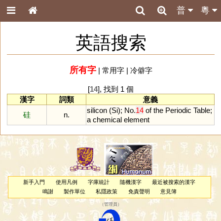
普
粵
英語搜索
所有字
|
常用字
|
冷僻字
[
14
], 找到 1 個
漢字
詞類
意義
silicon
(
Si
);
No
.
14
of
the
Periodic
Table
;
硅
n.
a
chemical
element
新手入門
使用凡例
字庫統計
隨機漢字
最近被搜索的漢字
鳴謝
製作單位
私隱政策
免責聲明
意見簿
（
管理員
）