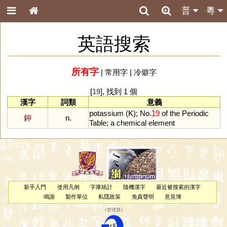
普
粵
英語搜索
所有字
|
常用字
|
冷僻字
[
19
], 找到 1 個
漢字
詞類
意義
potassium
(
K
);
No
.
19
of
the
Periodic
鉀
n.
Table
;
a
chemical
element
新手入門
使用凡例
字庫統計
隨機漢字
最近被搜索的漢字
鳴謝
製作單位
私隱政策
免責聲明
意見簿
（
管理員
）