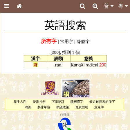
普
粵
英語搜索
所有字
|
常用字
|
冷僻字
[
200
], 找到 1 個
漢字
詞類
意義
麻
rad.
KangXi
radical
200
新手入門
使用凡例
字庫統計
隨機漢字
最近被搜索的漢字
鳴謝
製作單位
私隱政策
免責聲明
意見簿
（
管理員
）