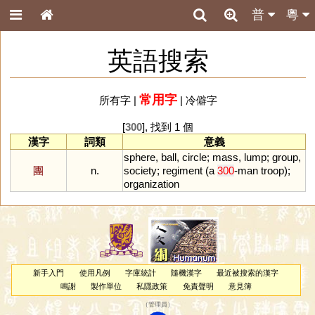
普
粵
英語搜索
常用字
所有字
|
|
冷僻字
[
300
], 找到 1 個
漢字
詞類
意義
sphere
,
ball
,
circle
;
mass
,
lump
;
group
,
團
n.
society
;
regiment
(
a
300
-
man
troop
);
organization
新手入門
使用凡例
字庫統計
隨機漢字
最近被搜索的漢字
鳴謝
製作單位
私隱政策
免責聲明
意見簿
（
管理員
）