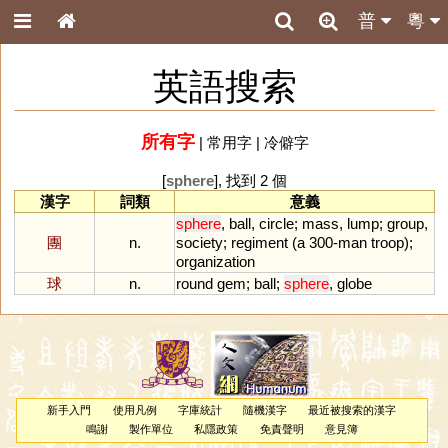
普
粵
英語搜索
所有字
|
常用字
|
冷僻字
[
sphere
], 找到 2 個
漢字
詞類
意義
sphere
,
ball
,
circle
;
mass
,
lump
;
group
,
團
n.
society
;
regiment
(
a
300
-
man
troop
);
organization
球
n.
round
gem
;
ball
;
sphere
,
globe
新手入門
使用凡例
字庫統計
隨機漢字
最近被搜索的漢字
鳴謝
製作單位
私隱政策
免責聲明
意見簿